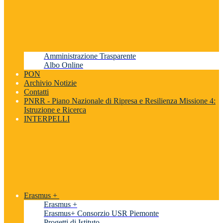
Amministrazione Trasparente
Albo Online
PON
Archivio Notizie
Contatti
PNRR - Piano Nazionale di Ripresa e Resilienza Missione 4:
Istruzione e Ricerca
INTERPELLI
Erasmus +
Erasmus +
Erasmus+ Consorzio USR Piemonte
Progetti di Istituto