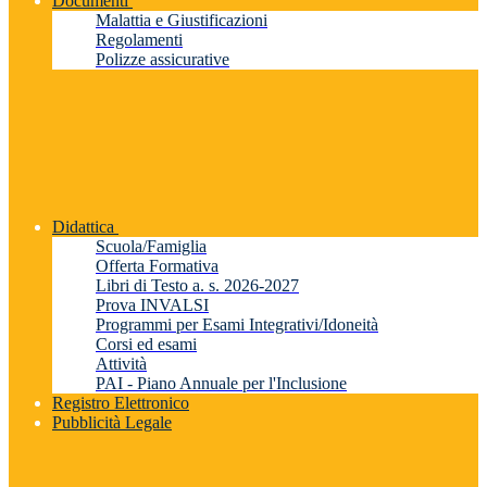
Documenti
Malattia e Giustificazioni
Regolamenti
Polizze assicurative
Didattica
Scuola/Famiglia
Offerta Formativa
Libri di Testo a. s. 2026-2027
Prova INVALSI
Programmi per Esami Integrativi/Idoneità
Corsi ed esami
Attività
PAI - Piano Annuale per l'Inclusione
Registro Elettronico
Pubblicità Legale