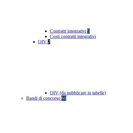
Contratti integrativi
5
Costi contratti integrativi
OIV
2
OIV (da pubblicare in tabelle)
Bandi di concorso
60