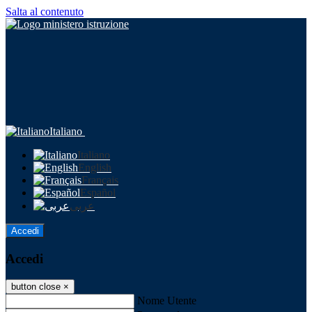
Salta al contenuto
Italiano
Italiano
English
Français
Español
عربى
Accedi
Accedi
button close
×
Nome Utente