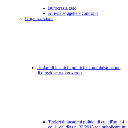
Burocrazia zero
Attività soggette a controllo
Organizzazione
Titolari di incarichi politici, di amministrazione,
di direzione o di governo
Titolari di incarichi politici di cui all'art. 14,
co. 1, del dlgs n. 33/2013 (da pubblicare in