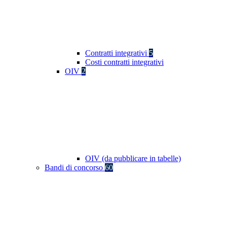
Contratti integrativi
5
Costi contratti integrativi
OIV
2
OIV (da pubblicare in tabelle)
Bandi di concorso
60