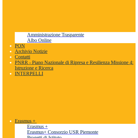
Amministrazione Trasparente
Albo Online
PON
Archivio Notizie
Contatti
PNRR - Piano Nazionale di Ripresa e Resilienza Missione 4:
Istruzione e Ricerca
INTERPELLI
Erasmus +
Erasmus +
Erasmus+ Consorzio USR Piemonte
Progetti di Istituto