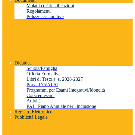
Documenti
Malattia e Giustificazioni
Regolamenti
Polizze assicurative
Didattica
Scuola/Famiglia
Offerta Formativa
Libri di Testo a. s. 2026-2027
Prova INVALSI
Programmi per Esami Integrativi/Idoneità
Corsi ed esami
Attività
PAI - Piano Annuale per l'Inclusione
Registro Elettronico
Pubblicità Legale