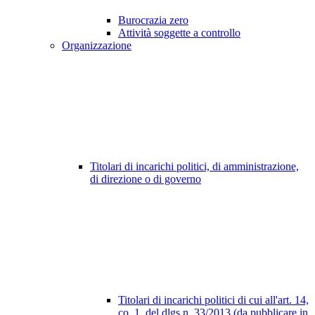
Burocrazia zero
Attività soggette a controllo
Organizzazione
Titolari di incarichi politici, di amministrazione,
di direzione o di governo
Titolari di incarichi politici di cui all'art. 14,
co. 1, del dlgs n. 33/2013 (da pubblicare in