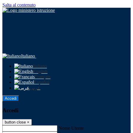
Salta al contenuto
Italiano
Italiano
English
Français
Español
عربى
Accedi
Accedi
button close
×
Nome Utente