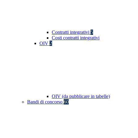
Contratti integrativi
5
Costi contratti integrativi
OIV
2
OIV (da pubblicare in tabelle)
Bandi di concorso
60