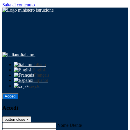
Salta al contenuto
Italiano
Italiano
English
Français
Español
عربى
Accedi
Accedi
button close
×
Nome Utente