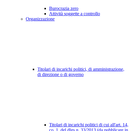
Burocrazia zero
Attività soggette a controllo
Organizzazione
Titolari di incarichi politici, di amministrazione,
di direzione o di governo
Titolari di incarichi politici di cui all'art. 14,
co. 1, del dlgs n. 33/2013 (da pubblicare in