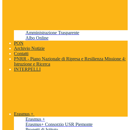
Amministrazione Trasparente
Albo Online
PON
Archivio Notizie
Contatti
PNRR - Piano Nazionale di Ripresa e Resilienza Missione 4:
Istruzione e Ricerca
INTERPELLI
Erasmus +
Erasmus +
Erasmus+ Consorzio USR Piemonte
Progetti di Istituto