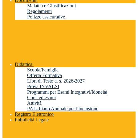
Documenti
Malattia e Giustificazioni
Regolamenti
Polizze assicurative
Didattica
Scuola/Famiglia
Offerta Formativa
Libri di Testo a. s. 2026-2027
Prova INVALSI
Programmi per Esami Integrativi/Idoneità
Corsi ed esami
Attività
PAI - Piano Annuale per l'Inclusione
Registro Elettronico
Pubblicità Legale