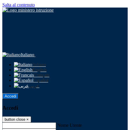
Salta al contenuto
Italiano
Italiano
English
Français
Español
عربى
Accedi
Accedi
button close
×
Nome Utente