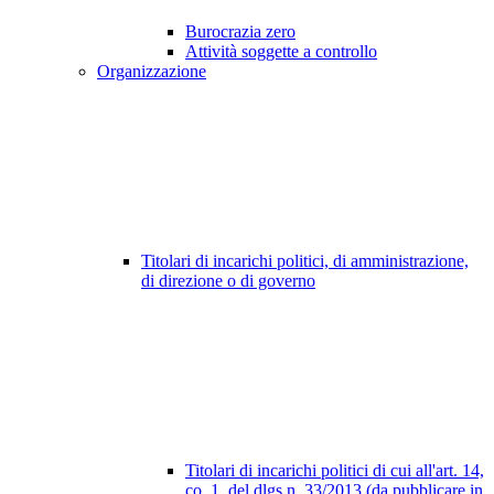
Burocrazia zero
Attività soggette a controllo
Organizzazione
Titolari di incarichi politici, di amministrazione,
di direzione o di governo
Titolari di incarichi politici di cui all'art. 14,
co. 1, del dlgs n. 33/2013 (da pubblicare in