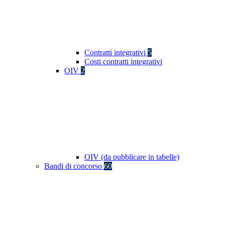
Contratti integrativi
5
Costi contratti integrativi
OIV
2
OIV (da pubblicare in tabelle)
Bandi di concorso
60