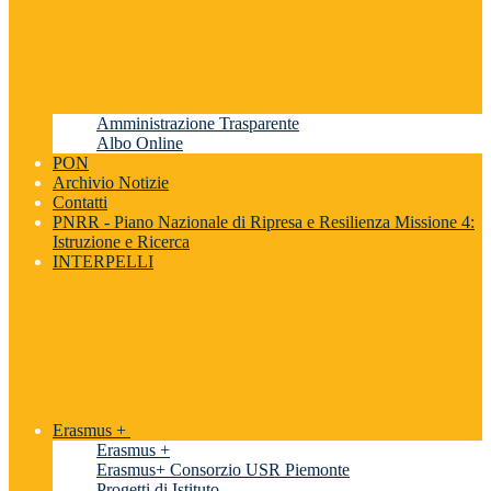
Amministrazione Trasparente
Albo Online
PON
Archivio Notizie
Contatti
PNRR - Piano Nazionale di Ripresa e Resilienza Missione 4:
Istruzione e Ricerca
INTERPELLI
Erasmus +
Erasmus +
Erasmus+ Consorzio USR Piemonte
Progetti di Istituto