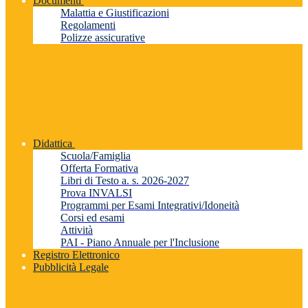
Documenti
Malattia e Giustificazioni
Regolamenti
Polizze assicurative
Didattica
Scuola/Famiglia
Offerta Formativa
Libri di Testo a. s. 2026-2027
Prova INVALSI
Programmi per Esami Integrativi/Idoneità
Corsi ed esami
Attività
PAI - Piano Annuale per l'Inclusione
Registro Elettronico
Pubblicità Legale