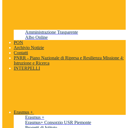
Amministrazione Trasparente
Albo Online
PON
Archivio Notizie
Contatti
PNRR - Piano Nazionale di Ripresa e Resilienza Missione 4:
Istruzione e Ricerca
INTERPELLI
Erasmus +
Erasmus +
Erasmus+ Consorzio USR Piemonte
Progetti di Istituto