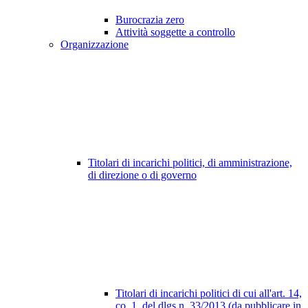
Burocrazia zero
Attività soggette a controllo
Organizzazione
Titolari di incarichi politici, di amministrazione,
di direzione o di governo
Titolari di incarichi politici di cui all'art. 14,
co. 1, del dlgs n. 33/2013 (da pubblicare in