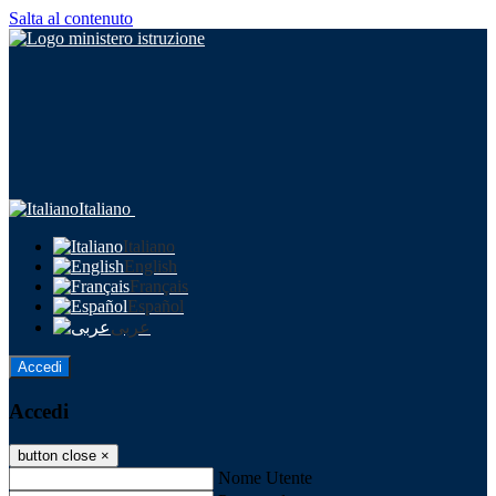
Salta al contenuto
Italiano
Italiano
English
Français
Español
عربى
Accedi
Accedi
button close
×
Nome Utente