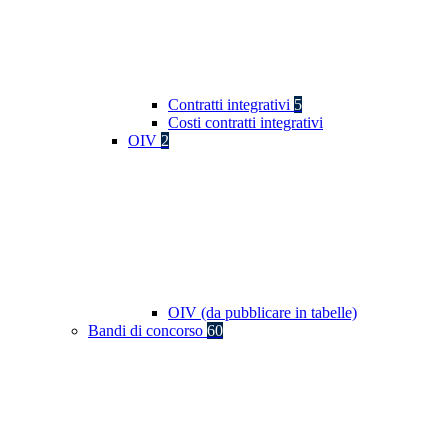
Contratti integrativi
5
Costi contratti integrativi
OIV
2
OIV (da pubblicare in tabelle)
Bandi di concorso
60