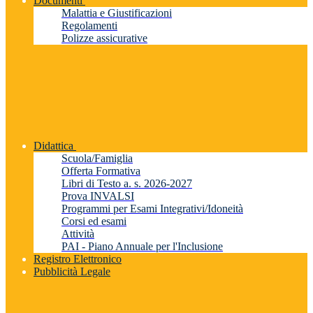
Documenti
Malattia e Giustificazioni
Regolamenti
Polizze assicurative
Didattica
Scuola/Famiglia
Offerta Formativa
Libri di Testo a. s. 2026-2027
Prova INVALSI
Programmi per Esami Integrativi/Idoneità
Corsi ed esami
Attività
PAI - Piano Annuale per l'Inclusione
Registro Elettronico
Pubblicità Legale