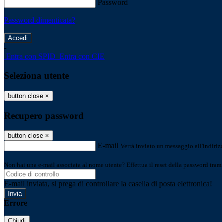
Password
Password dimenticata?
-
Entra con SPID
Entra con CIE
Seleziona utente
button close
×
Recupero password
button close
×
E-mail
Verrà inviato un messaggio all'indirizz
Non hai una e-mail associata al nome utente? Effettua il reset della password tram
E-mail inviata, si prega di controllare la casella di posta elettronica!
Errore
Chiudi