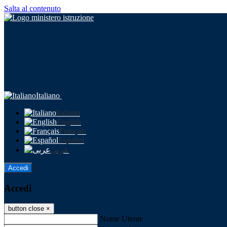
Salta al contenuto
Italiano
Italiano
English
Français
Español
عربى
Accedi
Accedi
button close
×
Nome Utente