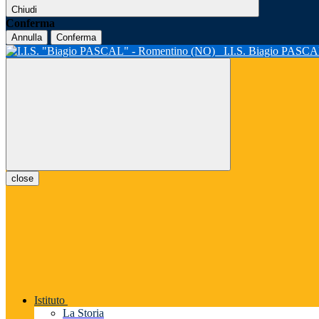
Chiudi
Conferma
Annulla
Conferma
I.I.S. Biagio PASC
close
Istituto
La Storia