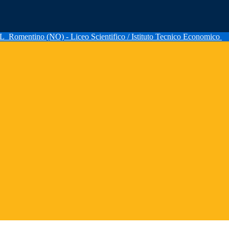
AL
Romentino (NO) - Liceo Scientifico / Istituto Tecnico Economico