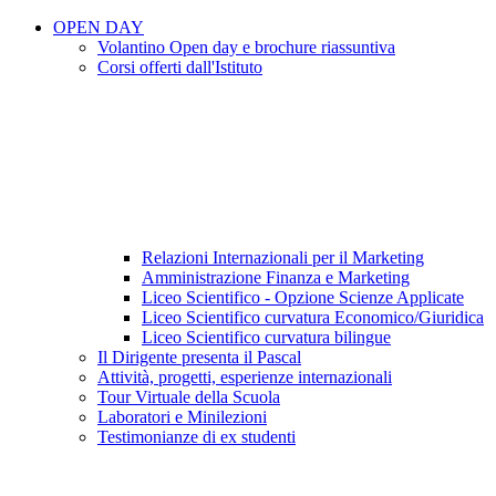
OPEN DAY
Volantino Open day e brochure riassuntiva
Corsi offerti dall'Istituto
Relazioni Internazionali per il Marketing
Amministrazione Finanza e Marketing
Liceo Scientifico - Opzione Scienze Applicate
Liceo Scientifico curvatura Economico/Giuridica
Liceo Scientifico curvatura bilingue
Il Dirigente presenta il Pascal
Attività, progetti, esperienze internazionali
Tour Virtuale della Scuola
Laboratori e Minilezioni
Testimonianze di ex studenti