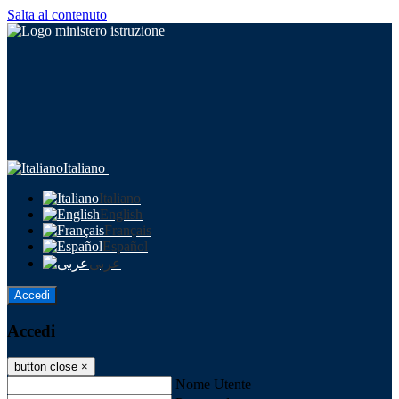
Salta al contenuto
Italiano
Italiano
English
Français
Español
عربى
Accedi
Accedi
button close
×
Nome Utente