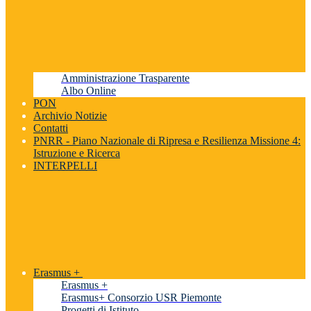
Amministrazione Trasparente
Albo Online
PON
Archivio Notizie
Contatti
PNRR - Piano Nazionale di Ripresa e Resilienza Missione 4:
Istruzione e Ricerca
INTERPELLI
Erasmus +
Erasmus +
Erasmus+ Consorzio USR Piemonte
Progetti di Istituto