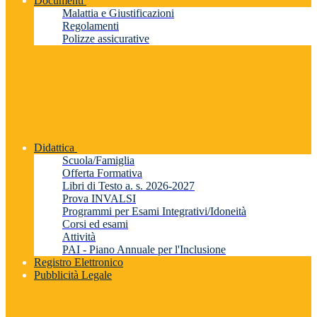
Documenti
Malattia e Giustificazioni
Regolamenti
Polizze assicurative
Didattica
Scuola/Famiglia
Offerta Formativa
Libri di Testo a. s. 2026-2027
Prova INVALSI
Programmi per Esami Integrativi/Idoneità
Corsi ed esami
Attività
PAI - Piano Annuale per l'Inclusione
Registro Elettronico
Pubblicità Legale