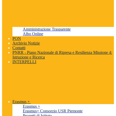
Amministrazione Trasparente
Albo Online
PON
Archivio Notizie
Contatti
PNRR - Piano Nazionale di Ripresa e Resilienza Missione 4:
Istruzione e Ricerca
INTERPELLI
Erasmus +
Erasmus +
Erasmus+ Consorzio USR Piemonte
Progetti di Istituto