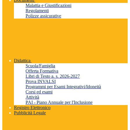
Documenti
Malattia e Giustificazioni
Regolamenti
Polizze assicurative
Didattica
Scuola/Famiglia
Offerta Formativa
Libri di Testo a. s. 2026-2027
Prova INVALSI
Programmi per Esami Integrativi/Idoneità
Corsi ed esami
Attività
PAI - Piano Annuale per l'Inclusione
Registro Elettronico
Pubblicità Legale