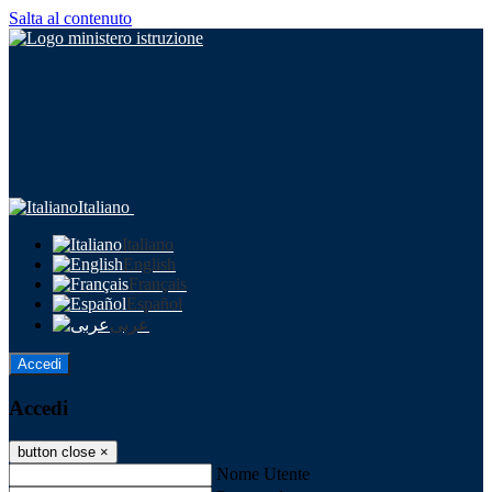
Salta al contenuto
Italiano
Italiano
English
Français
Español
عربى
Accedi
Accedi
button close
×
Nome Utente