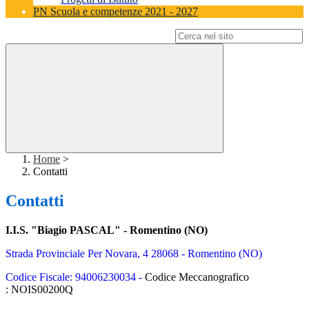
PN Scuola e competenze 2021 - 2027
Campo di ricerca per le pagine del sito
Home
>
Contatti
Contatti
I.I.S. "Biagio PASCAL" - Romentino (NO)
Strada Provinciale Per Novara, 4
28068 - Romentino (NO)
Codice Fiscale: 94006230034 -
Codice Meccanografico
: NOIS00200Q