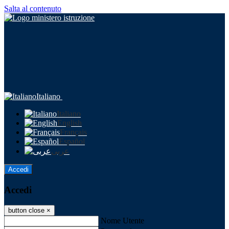
Salta al contenuto
Italiano
Italiano
English
Français
Español
عربى
Accedi
Accedi
button close
×
Nome Utente