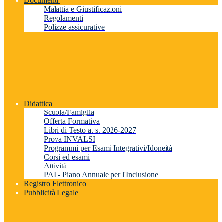
Documenti
Malattia e Giustificazioni
Regolamenti
Polizze assicurative
Didattica
Scuola/Famiglia
Offerta Formativa
Libri di Testo a. s. 2026-2027
Prova INVALSI
Programmi per Esami Integrativi/Idoneità
Corsi ed esami
Attività
PAI - Piano Annuale per l'Inclusione
Registro Elettronico
Pubblicità Legale