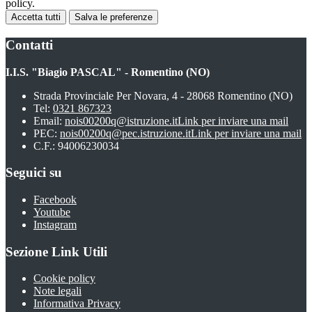
policy.
Accetta tutti
Salva le preferenze
Contatti
I.I.S. "Biagio PASCAL" - Romentino (NO)
Strada Provinciale Per Novara, 4 - 28068 Romentino (NO)
Tel:
0321 867323
Email:
nois00200q@istruzione.it
Link per inviare una mail
PEC:
nois00200q@pec.istruzione.it
Link per inviare una mail
C.F.: 94006230034
Seguici su
Facebook
Youtube
Instagram
Sezione Link Utili
Cookie policy
Note legali
Informativa Privacy