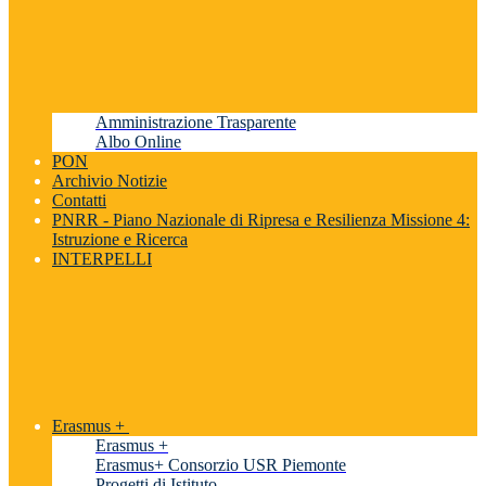
Amministrazione Trasparente
Albo Online
PON
Archivio Notizie
Contatti
PNRR - Piano Nazionale di Ripresa e Resilienza Missione 4:
Istruzione e Ricerca
INTERPELLI
Erasmus +
Erasmus +
Erasmus+ Consorzio USR Piemonte
Progetti di Istituto