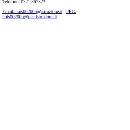
Telefono: 0321 867323
Email: nois00200q@istruzione.it
-
PEC:
nois00200q@pec.istruzione.it