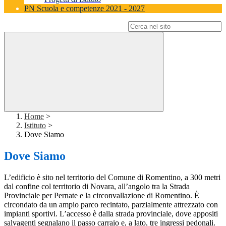
PN Scuola e competenze 2021 - 2027
Campo di ricerca per le pagine del sito
Home
>
Istituto
>
Dove Siamo
Dove Siamo
L’edificio è sito nel territorio del Comune di Romentino, a 300 metri
dal confine col territorio di Novara, all’angolo tra la Strada
Provinciale per Pernate e la circonvallazione di Romentino. È
circondato da un ampio parco recintato, parzialmente attrezzato con
impianti sportivi. L’accesso è dalla strada provinciale, dove appositi
salvagenti segnalano il passo carraio e, a lato, tre ingressi pedonali.