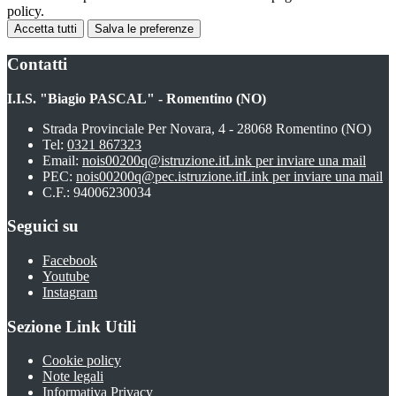
policy.
Accetta tutti
Salva le preferenze
Contatti
I.I.S. "Biagio PASCAL" - Romentino (NO)
Strada Provinciale Per Novara, 4 - 28068 Romentino (NO)
Tel:
0321 867323
Email:
nois00200q@istruzione.it
Link per inviare una mail
PEC:
nois00200q@pec.istruzione.it
Link per inviare una mail
C.F.: 94006230034
Seguici su
Facebook
Youtube
Instagram
Sezione Link Utili
Cookie policy
Note legali
Informativa Privacy