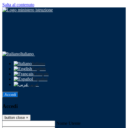
Salta al contenuto
Italiano
Italiano
English
Français
Español
عربى
Accedi
Accedi
button close
×
Nome Utente