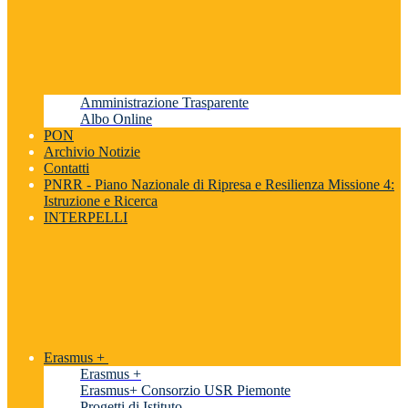
Amministrazione Trasparente
Albo Online
PON
Archivio Notizie
Contatti
PNRR - Piano Nazionale di Ripresa e Resilienza Missione 4:
Istruzione e Ricerca
INTERPELLI
Erasmus +
Erasmus +
Erasmus+ Consorzio USR Piemonte
Progetti di Istituto