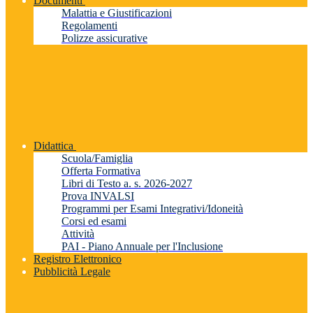
Documenti
Malattia e Giustificazioni
Regolamenti
Polizze assicurative
Didattica
Scuola/Famiglia
Offerta Formativa
Libri di Testo a. s. 2026-2027
Prova INVALSI
Programmi per Esami Integrativi/Idoneità
Corsi ed esami
Attività
PAI - Piano Annuale per l'Inclusione
Registro Elettronico
Pubblicità Legale