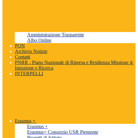
Amministrazione Trasparente
Albo Online
PON
Archivio Notizie
Contatti
PNRR - Piano Nazionale di Ripresa e Resilienza Missione 4:
Istruzione e Ricerca
INTERPELLI
Erasmus +
Erasmus +
Erasmus+ Consorzio USR Piemonte
Progetti di Istituto