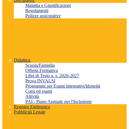
Documenti
Malattia e Giustificazioni
Regolamenti
Polizze assicurative
Didattica
Scuola/Famiglia
Offerta Formativa
Libri di Testo a. s. 2026-2027
Prova INVALSI
Programmi per Esami Integrativi/Idoneità
Corsi ed esami
Attività
PAI - Piano Annuale per l'Inclusione
Registro Elettronico
Pubblicità Legale