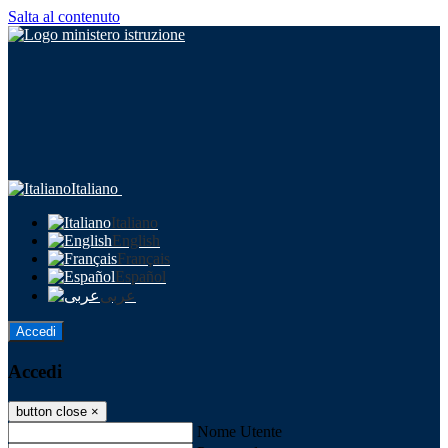
Salta al contenuto
Italiano
Italiano
English
Français
Español
عربى
Accedi
Accedi
button close
×
Nome Utente