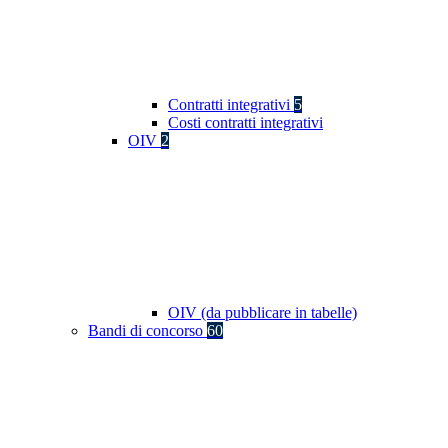
Contratti integrativi
5
Costi contratti integrativi
OIV
2
OIV (da pubblicare in tabelle)
Bandi di concorso
60