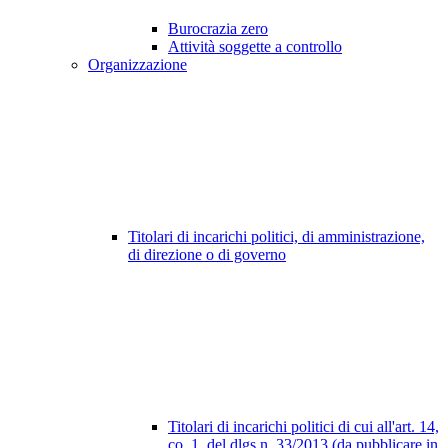
Burocrazia zero
Attività soggette a controllo
Organizzazione
Titolari di incarichi politici, di amministrazione,
di direzione o di governo
Titolari di incarichi politici di cui all'art. 14,
co. 1, del dlgs n. 33/2013 (da pubblicare in