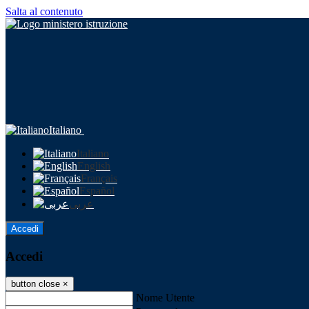
Salta al contenuto
Italiano
Italiano
English
Français
Español
عربى
Accedi
Accedi
button close
×
Nome Utente