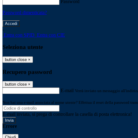
Password
Password dimenticata?
-
Entra con SPID
Entra con CIE
Seleziona utente
button close
×
Recupero password
button close
×
E-mail
Verrà inviato un messaggio all'indirizz
Non hai una e-mail associata al nome utente? Effettua il reset della password tram
E-mail inviata, si prega di controllare la casella di posta elettronica!
Errore
Chiudi