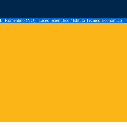
AL
Romentino (NO) - Liceo Scientifico / Istituto Tecnico Economico