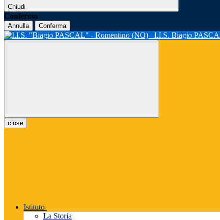
Chiudi
Conferma
Annulla
Conferma
I.I.S. Biagio PASC
close
Istituto
La Storia