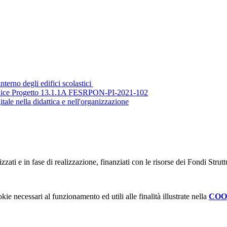
nterno degli edifici scolastici
odice Progetto 13.1.1A FESRPON-PI-2021-102
ale nella didattica e nell'organizzazione
lizzati e in fase di realizzazione, finanziati con le risorse dei Fondi Strut
kie necessari al funzionamento ed utili alle finalità illustrate nella
COO