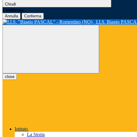
Chiudi
Conferma
Annulla
Conferma
I.I.S. Biagio PASC
close
Istituto
La Storia