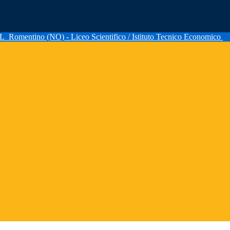
AL
Romentino (NO) - Liceo Scientifico / Istituto Tecnico Economico