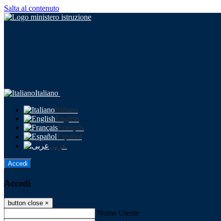
Salta al contenuto
Italiano
Italiano
English
Français
Español
عربى
Accedi
Accedi
button close
×
Nome Utente