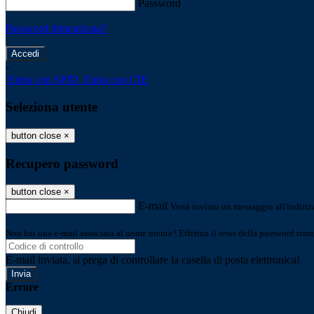
Password
Password dimenticata?
-
Entra con SPID
Entra con CIE
Seleziona utente
button close
×
Recupero password
button close
×
E-mail
Verrà inviato un messaggio all'indirizz
Non hai una e-mail associata al nome utente? Effettua il reset della password tram
E-mail inviata, si prega di controllare la casella di posta elettronica!
Errore
Chiudi