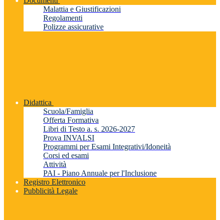
Documenti
Malattia e Giustificazioni
Regolamenti
Polizze assicurative
Didattica
Scuola/Famiglia
Offerta Formativa
Libri di Testo a. s. 2026-2027
Prova INVALSI
Programmi per Esami Integrativi/Idoneità
Corsi ed esami
Attività
PAI - Piano Annuale per l'Inclusione
Registro Elettronico
Pubblicità Legale