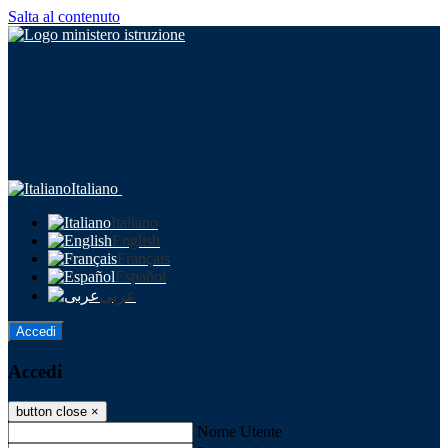
Salta al contenuto
Italiano
Italiano
English
Français
Español
عربى
Accedi
Accedi
button close
×
Nome Utente