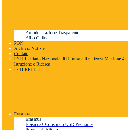
Amministrazione Trasparente
Albo Online
PON
Archivio Notizie
Contatti
PNRR - Piano Nazionale di Ripresa e Resilienza Missione 4:
Istruzione e Ricerca
INTERPELLI
Erasmus +
Erasmus +
Erasmus+ Consorzio USR Piemonte
Progetti di Istituto