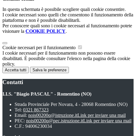
In questa schermata è possibile scegliere quali cookie consentire.
I cookie necessari sono quelli che consentono il funzionamento della
piattaforma e non è possibile disabilitarli.
Per conoscere quali sono i cookie necessari al funzionamento potete
visionare la
COOKIE POLICY
.
Cookie necessari per il funzionamento
I cookie necessari per il funzionamento non possono essere
disabilitati. È possibile consultare l'elenco nella pagina della cookie
policy.
Accetta tutti
Salva le preferenze
Contatti
I.I.S. "Biagio PASCAL" - Romentino (NO)
Strada Provinciale Per Novara, 4 - 28068 Romentino (NO)
Tel:
0321 867323
Email:
nois00200q@istruzione.it
Link per inviare una mail
PEC:
nois00200q@pec.istruzione.it
Link per inviare una mail
C.F.: 94006230034