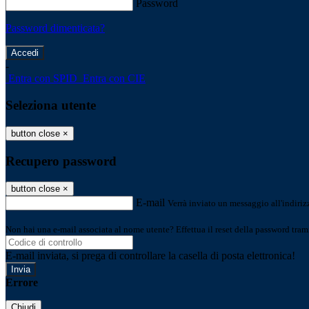
Password
Password dimenticata?
-
Entra con SPID
Entra con CIE
Seleziona utente
button close
×
Recupero password
button close
×
E-mail
Verrà inviato un messaggio all'indirizz
Non hai una e-mail associata al nome utente? Effettua il reset della password tram
E-mail inviata, si prega di controllare la casella di posta elettronica!
Errore
Chiudi