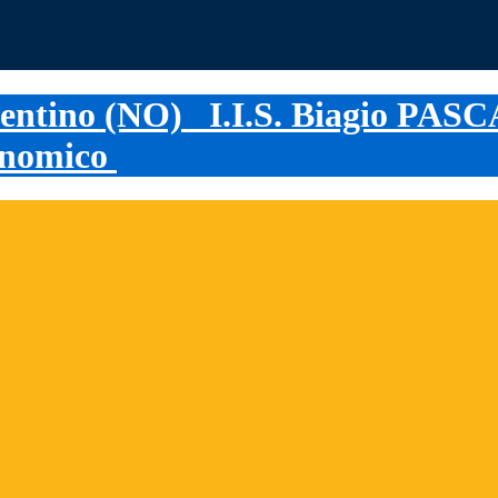
I.I.S. Biagio PAS
conomico