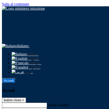
Salta al contenuto
Italiano
Italiano
English
Français
Español
عربى
Accedi
Accedi
button close
×
Nome Utente