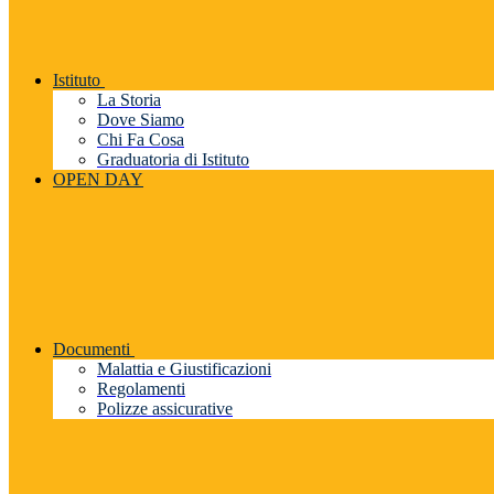
Istituto
La Storia
Dove Siamo
Chi Fa Cosa
Graduatoria di Istituto
OPEN DAY
Documenti
Malattia e Giustificazioni
Regolamenti
Polizze assicurative