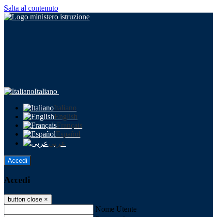
Salta al contenuto
Italiano
Italiano
English
Français
Español
عربى
Accedi
Accedi
button close
×
Nome Utente