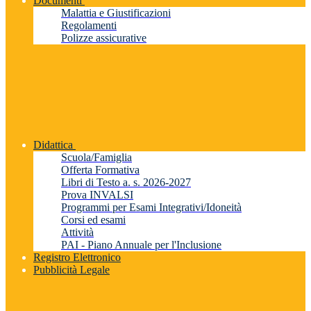
Documenti
Malattia e Giustificazioni
Regolamenti
Polizze assicurative
Didattica
Scuola/Famiglia
Offerta Formativa
Libri di Testo a. s. 2026-2027
Prova INVALSI
Programmi per Esami Integrativi/Idoneità
Corsi ed esami
Attività
PAI - Piano Annuale per l'Inclusione
Registro Elettronico
Pubblicità Legale