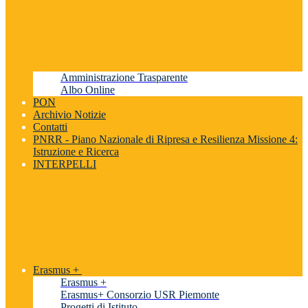
Amministrazione Trasparente
Albo Online
PON
Archivio Notizie
Contatti
PNRR - Piano Nazionale di Ripresa e Resilienza Missione 4:
Istruzione e Ricerca
INTERPELLI
Erasmus +
Erasmus +
Erasmus+ Consorzio USR Piemonte
Progetti di Istituto