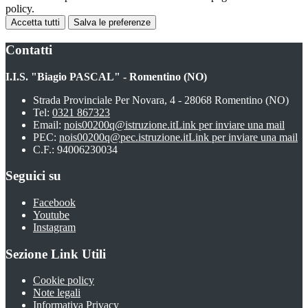
policy.
Accetta tutti
Salva le preferenze
Contatti
I.I.S. "Biagio PASCAL" - Romentino (NO)
Strada Provinciale Per Novara, 4 - 28068 Romentino (NO)
Tel:
0321 867323
Email:
nois00200q@istruzione.it
Link per inviare una mail
PEC:
nois00200q@pec.istruzione.it
Link per inviare una mail
C.F.: 94006230034
Seguici su
Facebook
Youtube
Instagram
Sezione Link Utili
Cookie policy
Note legali
Informativa Privacy