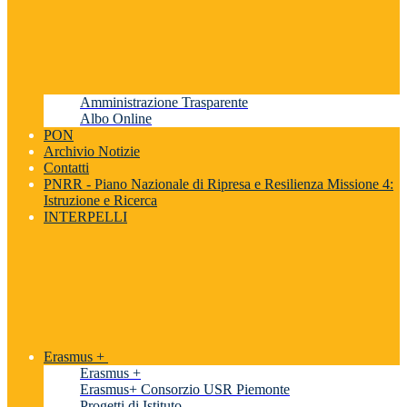
Amministrazione Trasparente
Albo Online
PON
Archivio Notizie
Contatti
PNRR - Piano Nazionale di Ripresa e Resilienza Missione 4:
Istruzione e Ricerca
INTERPELLI
Erasmus +
Erasmus +
Erasmus+ Consorzio USR Piemonte
Progetti di Istituto