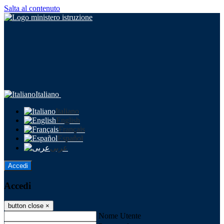
Salta al contenuto
Italiano
Italiano
English
Français
Español
عربى
Accedi
Accedi
button close
×
Nome Utente