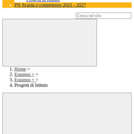
PN Scuola e competenze 2021 - 2027
Campo di ricerca per le pagine del sito
Home
>
Erasmus +
>
Erasmus +
>
Progetti di Istituto