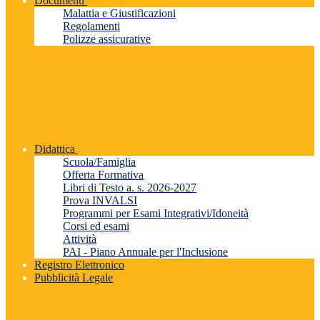
Documenti
Malattia e Giustificazioni
Regolamenti
Polizze assicurative
Didattica
Scuola/Famiglia
Offerta Formativa
Libri di Testo a. s. 2026-2027
Prova INVALSI
Programmi per Esami Integrativi/Idoneità
Corsi ed esami
Attività
PAI - Piano Annuale per l'Inclusione
Registro Elettronico
Pubblicità Legale