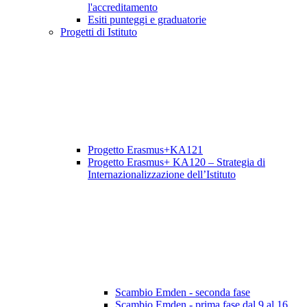
l'accreditamento
Esiti punteggi e graduatorie
Progetti di Istituto
Progetto Erasmus+KA121
Progetto Erasmus+ KA120 – Strategia di
Internazionalizzazione dell’Istituto
Scambio Emden - seconda fase
Scambio Emden - prima fase dal 9 al 16