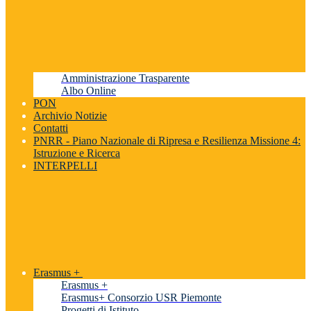
Amministrazione Trasparente
Albo Online
PON
Archivio Notizie
Contatti
PNRR - Piano Nazionale di Ripresa e Resilienza Missione 4:
Istruzione e Ricerca
INTERPELLI
Erasmus +
Erasmus +
Erasmus+ Consorzio USR Piemonte
Progetti di Istituto