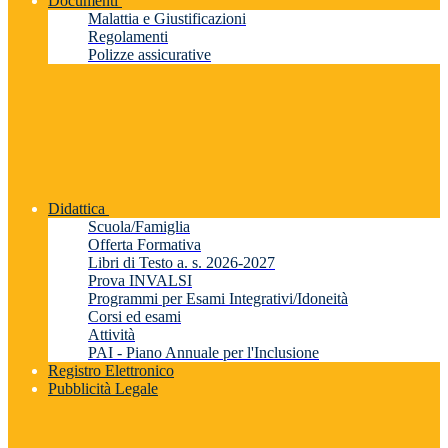
Documenti
Malattia e Giustificazioni
Regolamenti
Polizze assicurative
Didattica
Scuola/Famiglia
Offerta Formativa
Libri di Testo a. s. 2026-2027
Prova INVALSI
Programmi per Esami Integrativi/Idoneità
Corsi ed esami
Attività
PAI - Piano Annuale per l'Inclusione
Registro Elettronico
Pubblicità Legale