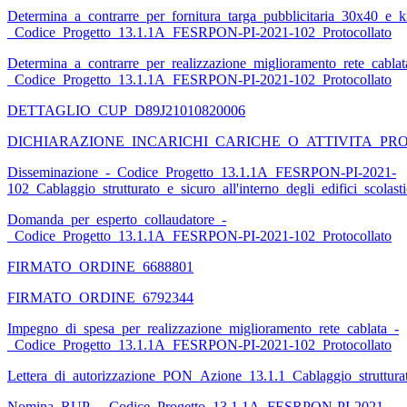
Determina_a_contrarre_per_fornitura_targa_pubblicitaria_30x40_e_ki
_Codice_Progetto_13.1.1A_FESRPON-PI-2021-102_Protocollato
Determina_a_contrarre_per_realizzazione_miglioramento_rete_cablat
_Codice_Progetto_13.1.1A_FESRPON-PI-2021-102_Protocollato
DETTAGLIO_CUP_D89J21010820006
DICHIARAZIONE_INCARICHI_CARICHE_O_ATTIVITA_PROF.LI
Disseminazione_-_Codice_Progetto_13.1.1A_FESRPON-PI-2021-
102_Cablaggio_strutturato_e_sicuro_all'interno_degli_edifici_scolasti
Domanda_per_esperto_collaudatore_-
_Codice_Progetto_13.1.1A_FESRPON-PI-2021-102_Protocollato
FIRMATO_ORDINE_6688801
FIRMATO_ORDINE_6792344
Impegno_di_spesa_per_realizzazione_miglioramento_rete_cablata_-
_Codice_Progetto_13.1.1A_FESRPON-PI-2021-102_Protocollato
Lettera_di_autorizzazione_PON_Azione_13.1.1_Cablaggio_strutturato_
Nomina_RUP_-_Codice_Progetto_13.1.1A_FESRPON-PI-2021-