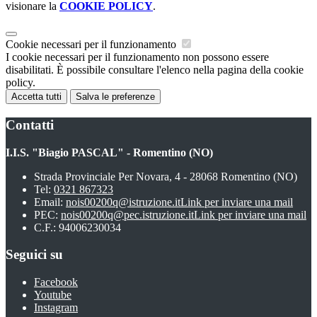
visionare la
COOKIE POLICY
.
Cookie necessari per il funzionamento
I cookie necessari per il funzionamento non possono essere
disabilitati. È possibile consultare l'elenco nella pagina della cookie
policy.
Accetta tutti
Salva le preferenze
Contatti
I.I.S. "Biagio PASCAL" - Romentino (NO)
Strada Provinciale Per Novara, 4 - 28068 Romentino (NO)
Tel:
0321 867323
Email:
nois00200q@istruzione.it
Link per inviare una mail
PEC:
nois00200q@pec.istruzione.it
Link per inviare una mail
C.F.: 94006230034
Seguici su
Facebook
Youtube
Instagram