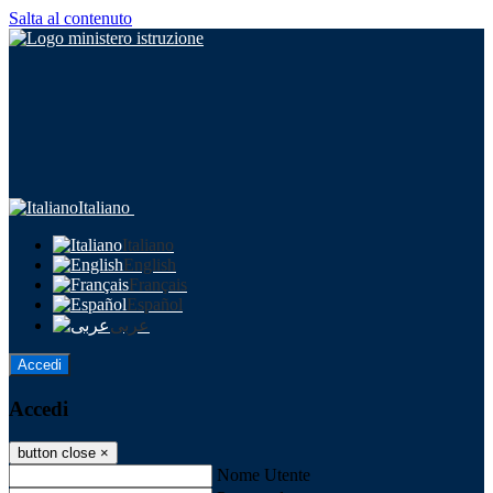
Salta al contenuto
Italiano
Italiano
English
Français
Español
عربى
Accedi
Accedi
button close
×
Nome Utente