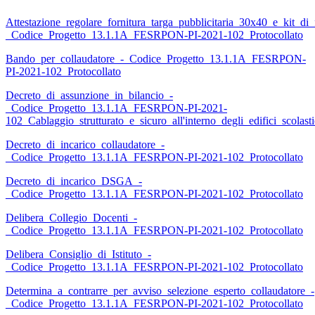
Attestazione_regolare_fornitura_targa_pubblicitaria_30x40_e_kit_di_
_Codice_Progetto_13.1.1A_FESRPON-PI-2021-102_Protocollato
Bando_per_collaudatore_-_Codice_Progetto_13.1.1A_FESRPON-
PI-2021-102_Protocollato
Decreto_di_assunzione_in_bilancio_-
_Codice_Progetto_13.1.1A_FESRPON-PI-2021-
102_Cablaggio_strutturato_e_sicuro_all'interno_degli_edifici_scolasti
Decreto_di_incarico_collaudatore_-
_Codice_Progetto_13.1.1A_FESRPON-PI-2021-102_Protocollato
Decreto_di_incarico_DSGA_-
_Codice_Progetto_13.1.1A_FESRPON-PI-2021-102_Protocollato
Delibera_Collegio_Docenti_-
_Codice_Progetto_13.1.1A_FESRPON-PI-2021-102_Protocollato
Delibera_Consiglio_di_Istituto_-
_Codice_Progetto_13.1.1A_FESRPON-PI-2021-102_Protocollato
Determina_a_contrarre_per_avviso_selezione_esperto_collaudatore_-
_Codice_Progetto_13.1.1A_FESRPON-PI-2021-102_Protocollato