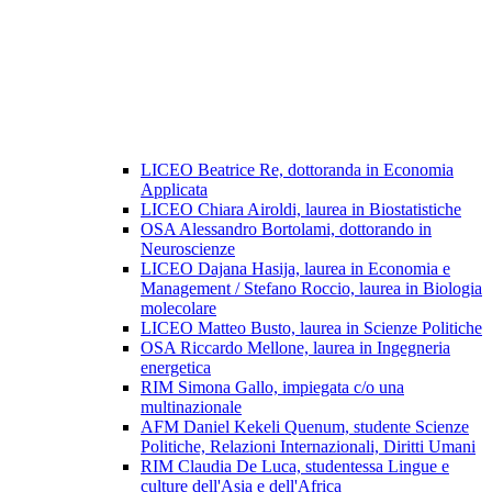
LICEO Beatrice Re, dottoranda in Economia
Applicata
LICEO Chiara Airoldi, laurea in Biostatistiche
OSA Alessandro Bortolami, dottorando in
Neuroscienze
LICEO Dajana Hasija, laurea in Economia e
Management / Stefano Roccio, laurea in Biologia
molecolare
LICEO Matteo Busto, laurea in Scienze Politiche
OSA Riccardo Mellone, laurea in Ingegneria
energetica
RIM Simona Gallo, impiegata c/o una
multinazionale
AFM Daniel Kekeli Quenum, studente Scienze
Politiche, Relazioni Internazionali, Diritti Umani
RIM Claudia De Luca, studentessa Lingue e
culture dell'Asia e dell'Africa