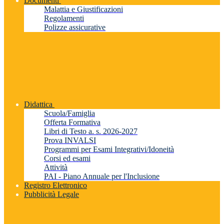
Documenti
Malattia e Giustificazioni
Regolamenti
Polizze assicurative
Didattica
Scuola/Famiglia
Offerta Formativa
Libri di Testo a. s. 2026-2027
Prova INVALSI
Programmi per Esami Integrativi/Idoneità
Corsi ed esami
Attività
PAI - Piano Annuale per l'Inclusione
Registro Elettronico
Pubblicità Legale