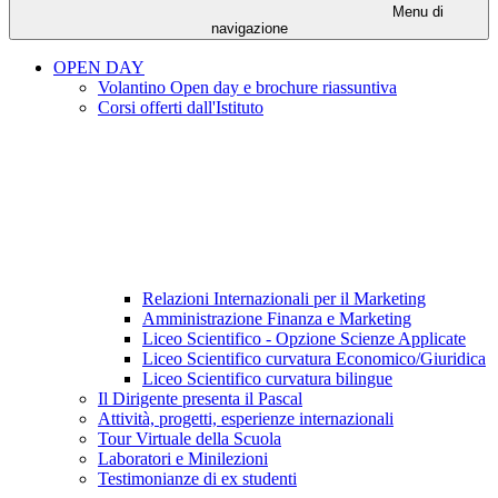
Menu di
navigazione
OPEN DAY
Volantino Open day e brochure riassuntiva
Corsi offerti dall'Istituto
Relazioni Internazionali per il Marketing
Amministrazione Finanza e Marketing
Liceo Scientifico - Opzione Scienze Applicate
Liceo Scientifico curvatura Economico/Giuridica
Liceo Scientifico curvatura bilingue
Il Dirigente presenta il Pascal
Attività, progetti, esperienze internazionali
Tour Virtuale della Scuola
Laboratori e Minilezioni
Testimonianze di ex studenti