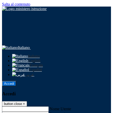
Salta al contenuto
Italiano
Italiano
English
Français
Español
عربى
Accedi
Accedi
button close
×
Nome Utente