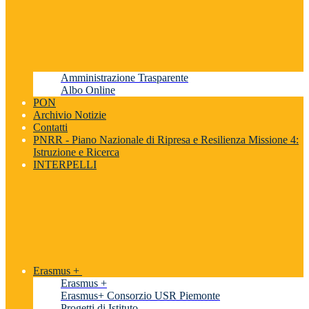
Amministrazione Trasparente
Albo Online
PON
Archivio Notizie
Contatti
PNRR - Piano Nazionale di Ripresa e Resilienza Missione 4:
Istruzione e Ricerca
INTERPELLI
Erasmus +
Erasmus +
Erasmus+ Consorzio USR Piemonte
Progetti di Istituto