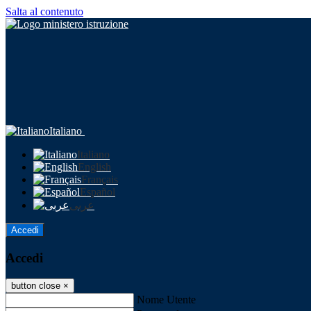
Salta al contenuto
Italiano
Italiano
English
Français
Español
عربى
Accedi
Accedi
button close
×
Nome Utente