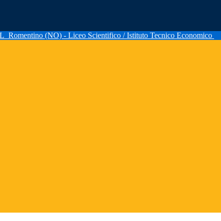
AL
Romentino (NO) - Liceo Scientifico / Istituto Tecnico Economico