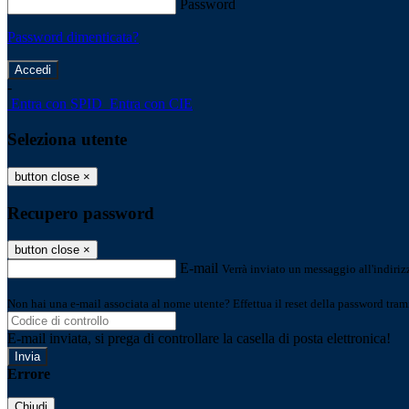
Password
Password dimenticata?
-
Entra con SPID
Entra con CIE
Seleziona utente
button close
×
Recupero password
button close
×
E-mail
Verrà inviato un messaggio all'indirizz
Non hai una e-mail associata al nome utente? Effettua il reset della password tram
E-mail inviata, si prega di controllare la casella di posta elettronica!
Errore
Chiudi