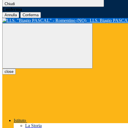
Chiudi
Conferma
Annulla
Conferma
I.I.S. Biagio PASC
close
Istituto
La Storia