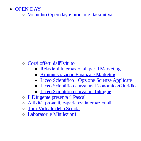
OPEN DAY
Volantino Open day e brochure riassuntiva
Corsi offerti dall'Istituto
Relazioni Internazionali per il Marketing
Amministrazione Finanza e Marketing
Liceo Scientifico - Opzione Scienze Applicate
Liceo Scientifico curvatura Economico/Giuridica
Liceo Scientifico curvatura bilingue
Il Dirigente presenta il Pascal
Attività, progetti, esperienze internazionali
Tour Virtuale della Scuola
Laboratori e Minilezioni