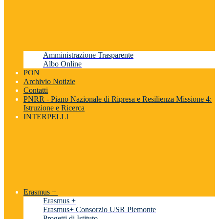
Amministrazione Trasparente
Albo Online
PON
Archivio Notizie
Contatti
PNRR - Piano Nazionale di Ripresa e Resilienza Missione 4:
Istruzione e Ricerca
INTERPELLI
Erasmus +
Erasmus +
Erasmus+ Consorzio USR Piemonte
Progetti di Istituto