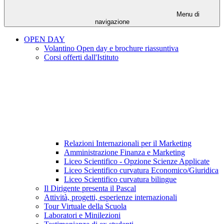
Menu di
navigazione
OPEN DAY
Volantino Open day e brochure riassuntiva
Corsi offerti dall'Istituto
Relazioni Internazionali per il Marketing
Amministrazione Finanza e Marketing
Liceo Scientifico - Opzione Scienze Applicate
Liceo Scientifico curvatura Economico/Giuridica
Liceo Scientifico curvatura bilingue
Il Dirigente presenta il Pascal
Attività, progetti, esperienze internazionali
Tour Virtuale della Scuola
Laboratori e Minilezioni