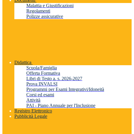
Documenti
Malattia e Giustificazioni
Regolamenti
Polizze assicurative
Didattica
Scuola/Famiglia
Offerta Formativa
Libri di Testo a. s. 2026-2027
Prova INVALSI
Programmi per Esami Integrativi/Idoneità
Corsi ed esami
Attività
PAI - Piano Annuale per l'Inclusione
Registro Elettronico
Pubblicità Legale