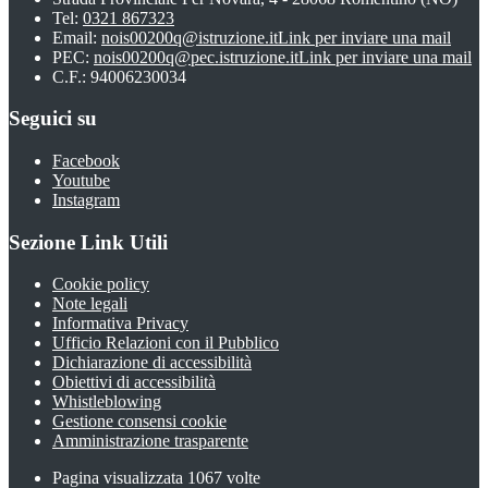
Tel:
0321 867323
Email:
nois00200q@istruzione.it
Link per inviare una mail
PEC:
nois00200q@pec.istruzione.it
Link per inviare una mail
C.F.: 94006230034
Seguici su
Facebook
Youtube
Instagram
Sezione Link Utili
Cookie policy
Note legali
Informativa Privacy
Ufficio Relazioni con il Pubblico
Dichiarazione di accessibilità
Obiettivi di accessibilità
Whistleblowing
Gestione consensi cookie
Amministrazione trasparente
Pagina visualizzata
1067
volte