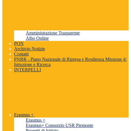
Amministrazione Trasparente
Albo Online
PON
Archivio Notizie
Contatti
PNRR - Piano Nazionale di Ripresa e Resilienza Missione 4:
Istruzione e Ricerca
INTERPELLI
Erasmus +
Erasmus +
Erasmus+ Consorzio USR Piemonte
Progetti di Istituto