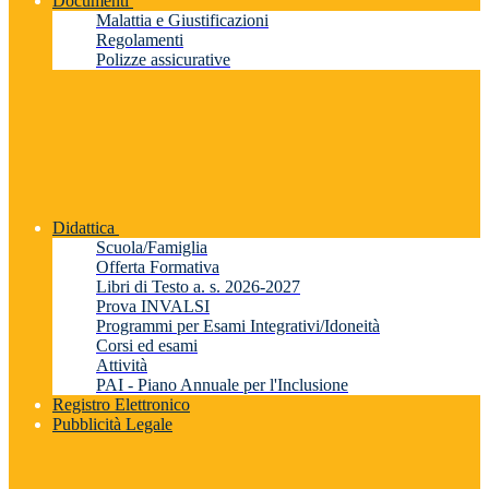
Documenti
Malattia e Giustificazioni
Regolamenti
Polizze assicurative
Didattica
Scuola/Famiglia
Offerta Formativa
Libri di Testo a. s. 2026-2027
Prova INVALSI
Programmi per Esami Integrativi/Idoneità
Corsi ed esami
Attività
PAI - Piano Annuale per l'Inclusione
Registro Elettronico
Pubblicità Legale