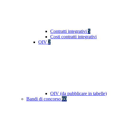
Contratti integrativi
5
Costi contratti integrativi
OIV
2
OIV (da pubblicare in tabelle)
Bandi di concorso
60