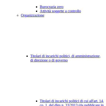
Burocrazia zero
Attività soggette a controllo
Organizzazione
Titolari di incarichi politici, di amministrazione,
di direzione o di governo
Titolari di incarichi politici di cui all'art. 14,
co. 1, del dlgs n. 33/2013 (da pubblicare in