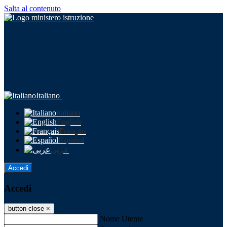
Salta al contenuto
Italiano
Italiano
English
Français
Español
عربى
Accedi
Accedi
button close
×
Nome Utente