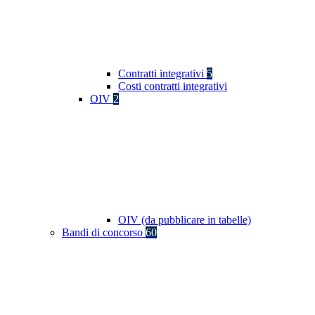
Contratti integrativi
5
Costi contratti integrativi
OIV
2
OIV (da pubblicare in tabelle)
Bandi di concorso
60