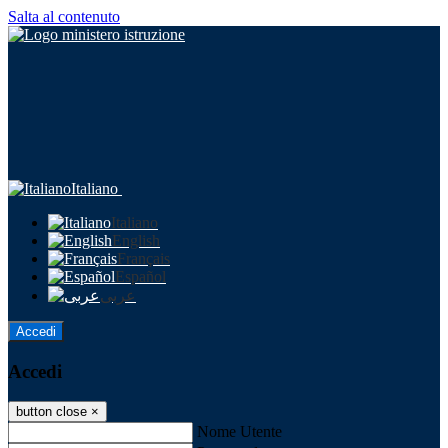
Salta al contenuto
Italiano
Italiano
English
Français
Español
عربى
Accedi
Accedi
button close
×
Nome Utente