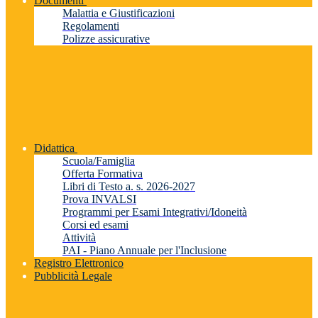
Documenti
Malattia e Giustificazioni
Regolamenti
Polizze assicurative
Didattica
Scuola/Famiglia
Offerta Formativa
Libri di Testo a. s. 2026-2027
Prova INVALSI
Programmi per Esami Integrativi/Idoneità
Corsi ed esami
Attività
PAI - Piano Annuale per l'Inclusione
Registro Elettronico
Pubblicità Legale