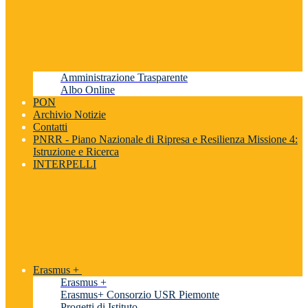
Amministrazione Trasparente
Albo Online
PON
Archivio Notizie
Contatti
PNRR - Piano Nazionale di Ripresa e Resilienza Missione 4:
Istruzione e Ricerca
INTERPELLI
Erasmus +
Erasmus +
Erasmus+ Consorzio USR Piemonte
Progetti di Istituto