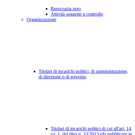
Burocrazia zero
Attività soggette a controllo
Organizzazione
Titolari di incarichi politici, di amministrazione,
di direzione o di governo
Titolari di incarichi politici di cui all'art. 14,
co. 1, del dlgs n. 33/2013 (da pubblicare in