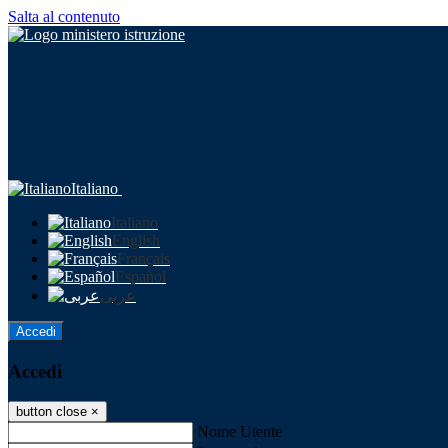
Salta al contenuto
Italiano
Italiano
English
Français
Español
عربى
Accedi
Accedi
button close
×
Nome Utente