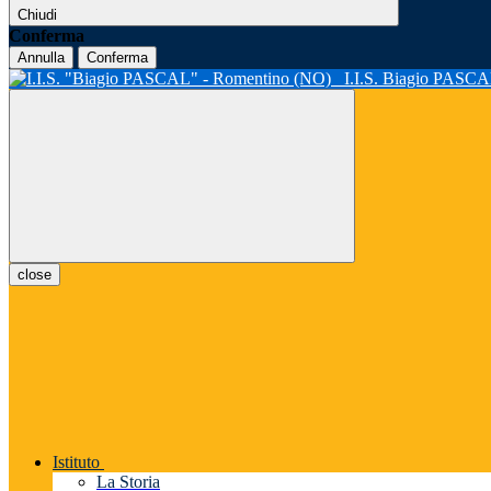
Chiudi
Conferma
Annulla
Conferma
I.I.S. Biagio PASC
close
Istituto
La Storia