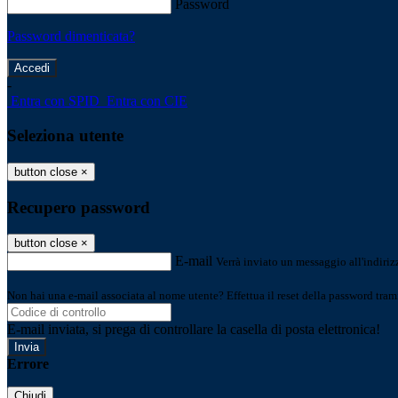
Password
Password dimenticata?
-
Entra con SPID
Entra con CIE
Seleziona utente
button close
×
Recupero password
button close
×
E-mail
Verrà inviato un messaggio all'indirizz
Non hai una e-mail associata al nome utente? Effettua il reset della password tram
E-mail inviata, si prega di controllare la casella di posta elettronica!
Errore
Chiudi