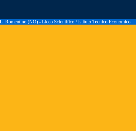
AL
Romentino (NO) - Liceo Scientifico / Istituto Tecnico Economico