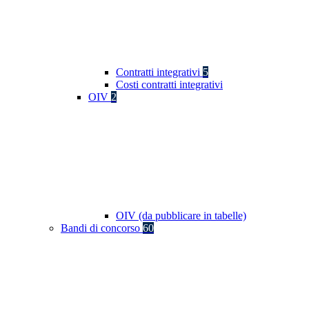
Contratti integrativi
5
Costi contratti integrativi
OIV
2
OIV (da pubblicare in tabelle)
Bandi di concorso
60