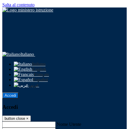
Salta al contenuto
Italiano
Italiano
English
Français
Español
عربى
Accedi
Accedi
button close
×
Nome Utente