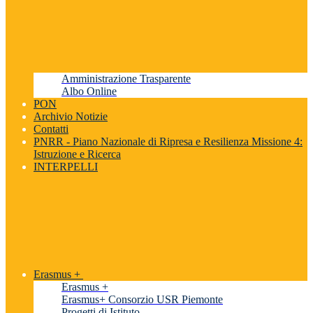
Amministrazione Trasparente
Albo Online
PON
Archivio Notizie
Contatti
PNRR - Piano Nazionale di Ripresa e Resilienza Missione 4:
Istruzione e Ricerca
INTERPELLI
Erasmus +
Erasmus +
Erasmus+ Consorzio USR Piemonte
Progetti di Istituto