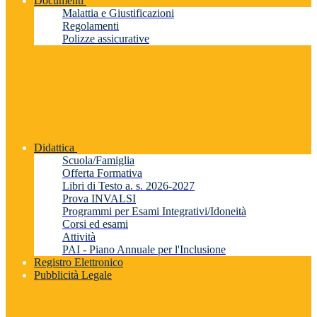
Documenti
Malattia e Giustificazioni
Regolamenti
Polizze assicurative
Didattica
Scuola/Famiglia
Offerta Formativa
Libri di Testo a. s. 2026-2027
Prova INVALSI
Programmi per Esami Integrativi/Idoneità
Corsi ed esami
Attività
PAI - Piano Annuale per l'Inclusione
Registro Elettronico
Pubblicità Legale