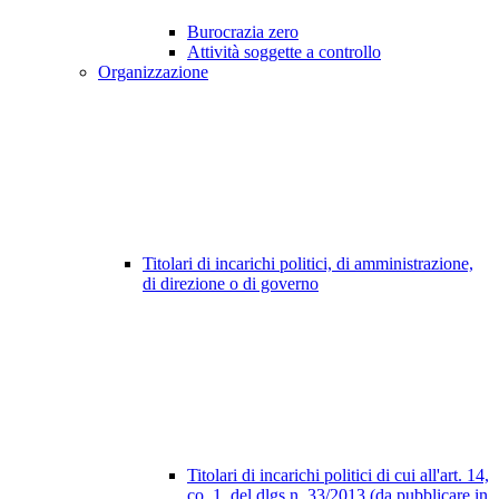
Burocrazia zero
Attività soggette a controllo
Organizzazione
Titolari di incarichi politici, di amministrazione,
di direzione o di governo
Titolari di incarichi politici di cui all'art. 14,
co. 1, del dlgs n. 33/2013 (da pubblicare in