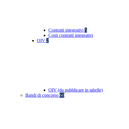
Contratti integrativi
5
Costi contratti integrativi
OIV
2
OIV (da pubblicare in tabelle)
Bandi di concorso
60