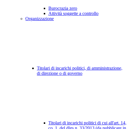
Burocrazia zero
Attività soggette a controllo
Organizzazione
Titolari di incarichi politici, di amministrazione,
di direzione o di governo
Titolari di incarichi politici di cui all'art. 14,
co. 1, del dlgs n. 33/2013 (da pubblicare in