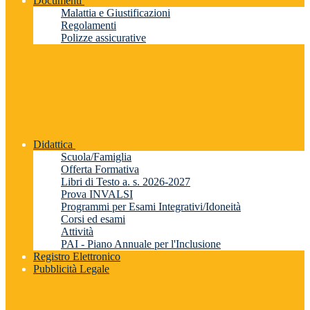
Documenti
Malattia e Giustificazioni
Regolamenti
Polizze assicurative
Didattica
Scuola/Famiglia
Offerta Formativa
Libri di Testo a. s. 2026-2027
Prova INVALSI
Programmi per Esami Integrativi/Idoneità
Corsi ed esami
Attività
PAI - Piano Annuale per l'Inclusione
Registro Elettronico
Pubblicità Legale