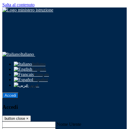
Salta al contenuto
Italiano
Italiano
English
Français
Español
عربى
Accedi
Accedi
button close
×
Nome Utente