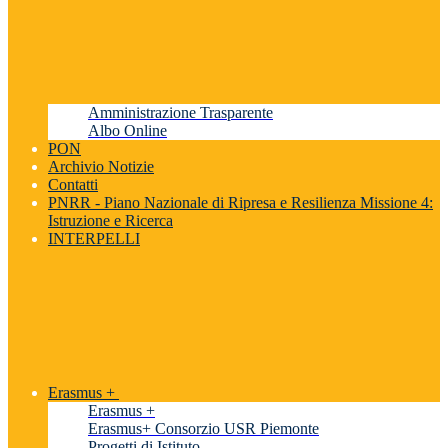
Amministrazione Trasparente
Albo Online
PON
Archivio Notizie
Contatti
PNRR - Piano Nazionale di Ripresa e Resilienza Missione 4:
Istruzione e Ricerca
INTERPELLI
Erasmus +
Erasmus +
Erasmus+ Consorzio USR Piemonte
Progetti di Istituto