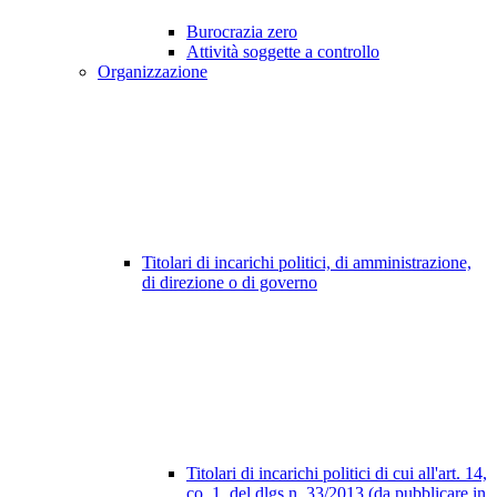
Burocrazia zero
Attività soggette a controllo
Organizzazione
Titolari di incarichi politici, di amministrazione,
di direzione o di governo
Titolari di incarichi politici di cui all'art. 14,
co. 1, del dlgs n. 33/2013 (da pubblicare in