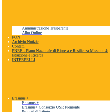
Amministrazione Trasparente
Albo Online
PON
Archivio Notizie
Contatti
PNRR - Piano Nazionale di Ripresa e Resilienza Missione 4:
Istruzione e Ricerca
INTERPELLI
Erasmus +
Erasmus +
Erasmus+ Consorzio USR Piemonte
Progetti di Istituto