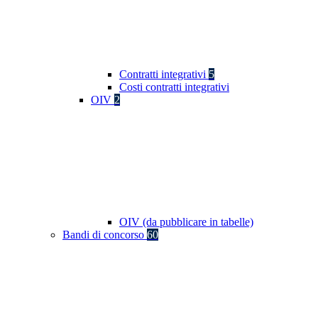
Contratti integrativi
5
Costi contratti integrativi
OIV
2
OIV (da pubblicare in tabelle)
Bandi di concorso
60