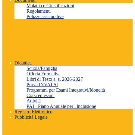
Documenti
Malattia e Giustificazioni
Regolamenti
Polizze assicurative
Didattica
Scuola/Famiglia
Offerta Formativa
Libri di Testo a. s. 2026-2027
Prova INVALSI
Programmi per Esami Integrativi/Idoneità
Corsi ed esami
Attività
PAI - Piano Annuale per l'Inclusione
Registro Elettronico
Pubblicità Legale