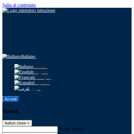
Salta al contenuto
Italiano
Italiano
English
Français
Español
عربى
Accedi
Accedi
button close
×
Nome Utente