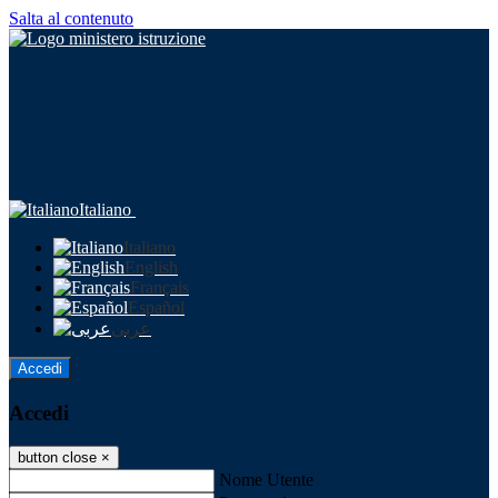
Salta al contenuto
Italiano
Italiano
English
Français
Español
عربى
Accedi
Accedi
button close
×
Nome Utente