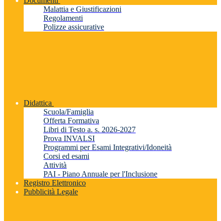
Documenti
Malattia e Giustificazioni
Regolamenti
Polizze assicurative
Didattica
Scuola/Famiglia
Offerta Formativa
Libri di Testo a. s. 2026-2027
Prova INVALSI
Programmi per Esami Integrativi/Idoneità
Corsi ed esami
Attività
PAI - Piano Annuale per l'Inclusione
Registro Elettronico
Pubblicità Legale