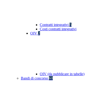
Contratti integrativi
5
Costi contratti integrativi
OIV
2
OIV (da pubblicare in tabelle)
Bandi di concorso
60