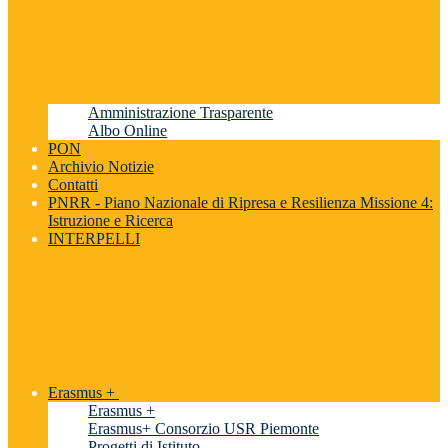
Amministrazione Trasparente
Albo Online
PON
Archivio Notizie
Contatti
PNRR - Piano Nazionale di Ripresa e Resilienza Missione 4:
Istruzione e Ricerca
INTERPELLI
Erasmus +
Erasmus +
Erasmus+ Consorzio USR Piemonte
Progetti di Istituto