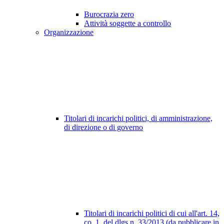
Burocrazia zero
Attività soggette a controllo
Organizzazione
Titolari di incarichi politici, di amministrazione,
di direzione o di governo
Titolari di incarichi politici di cui all'art. 14,
co. 1, del dlgs n. 33/2013 (da pubblicare in