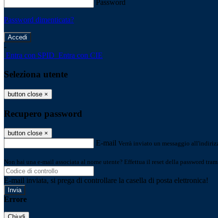
Password
Password dimenticata?
-
Entra con SPID
Entra con CIE
Seleziona utente
button close
×
Recupero password
button close
×
E-mail
Verrà inviato un messaggio all'indirizz
Non hai una e-mail associata al nome utente? Effettua il reset della password tram
E-mail inviata, si prega di controllare la casella di posta elettronica!
Errore
Chiudi