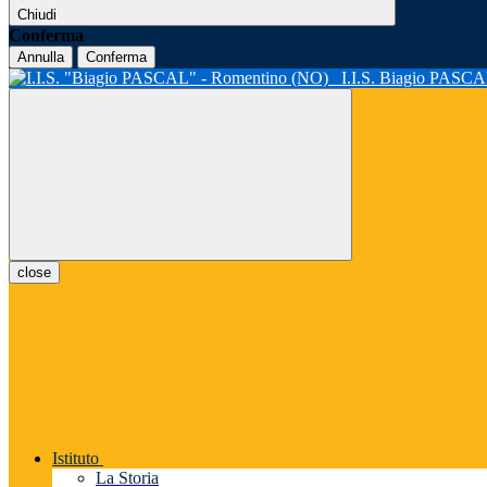
Chiudi
Conferma
Annulla
Conferma
I.I.S. Biagio PASC
close
Istituto
La Storia