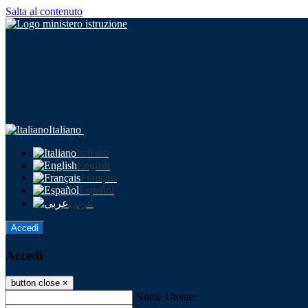
Salta al contenuto
Italiano
Italiano
English
Français
Español
عربى
Accedi
Accedi
button close
×
Nome Utente