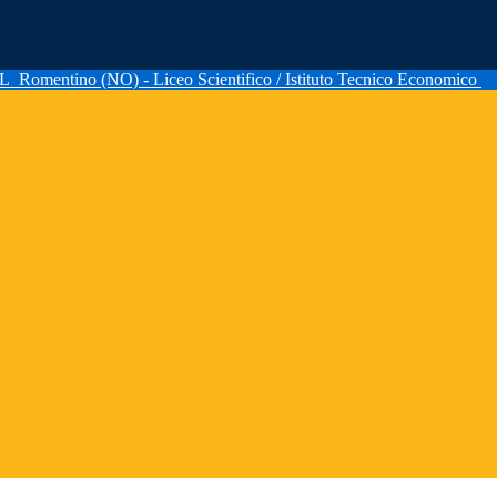
AL
Romentino (NO) - Liceo Scientifico / Istituto Tecnico Economico