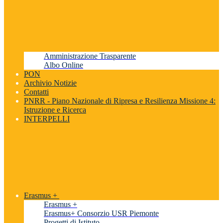
Amministrazione Trasparente
Albo Online
PON
Archivio Notizie
Contatti
PNRR - Piano Nazionale di Ripresa e Resilienza Missione 4:
Istruzione e Ricerca
INTERPELLI
Erasmus +
Erasmus +
Erasmus+ Consorzio USR Piemonte
Progetti di Istituto