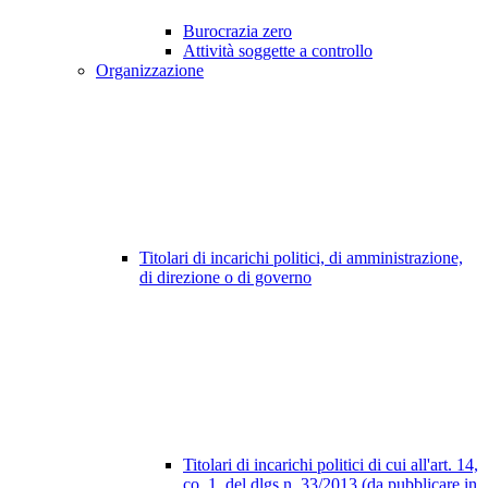
Burocrazia zero
Attività soggette a controllo
Organizzazione
Titolari di incarichi politici, di amministrazione,
di direzione o di governo
Titolari di incarichi politici di cui all'art. 14,
co. 1, del dlgs n. 33/2013 (da pubblicare in