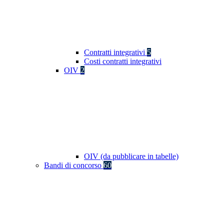
Contratti integrativi
5
Costi contratti integrativi
OIV
2
OIV (da pubblicare in tabelle)
Bandi di concorso
60