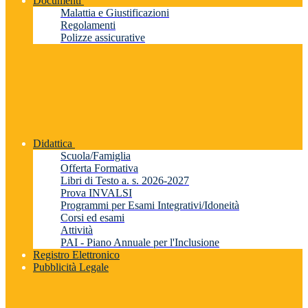
Documenti
Malattia e Giustificazioni
Regolamenti
Polizze assicurative
Didattica
Scuola/Famiglia
Offerta Formativa
Libri di Testo a. s. 2026-2027
Prova INVALSI
Programmi per Esami Integrativi/Idoneità
Corsi ed esami
Attività
PAI - Piano Annuale per l'Inclusione
Registro Elettronico
Pubblicità Legale