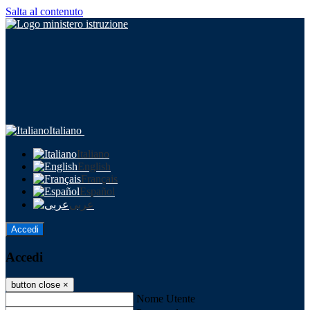
Salta al contenuto
Italiano
Italiano
English
Français
Español
عربى
Accedi
Accedi
button close
×
Nome Utente