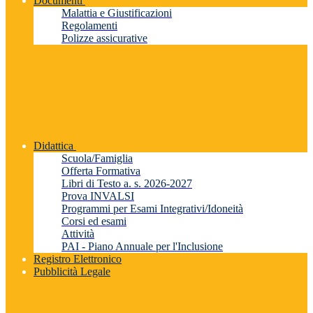
Documenti
Malattia e Giustificazioni
Regolamenti
Polizze assicurative
Didattica
Scuola/Famiglia
Offerta Formativa
Libri di Testo a. s. 2026-2027
Prova INVALSI
Programmi per Esami Integrativi/Idoneità
Corsi ed esami
Attività
PAI - Piano Annuale per l'Inclusione
Registro Elettronico
Pubblicità Legale