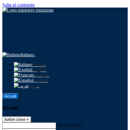
Salta al contenuto
Italiano
Italiano
English
Français
Español
عربى
Accedi
Accedi
button close
×
Nome Utente