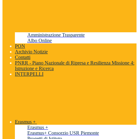
Amministrazione Trasparente
Albo Online
PON
Archivio Notizie
Contatti
PNRR - Piano Nazionale di Ripresa e Resilienza Missione 4:
Istruzione e Ricerca
INTERPELLI
Erasmus +
Erasmus +
Erasmus+ Consorzio USR Piemonte
Progetti di Istituto