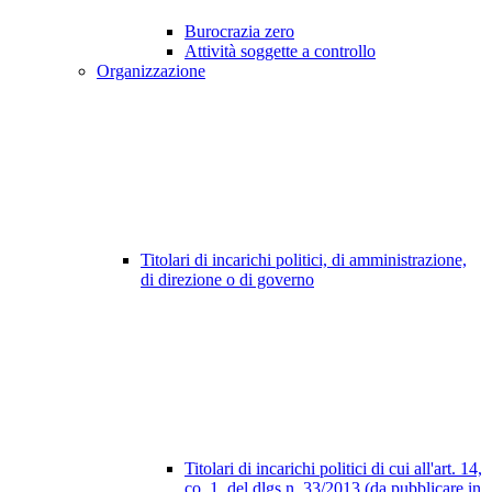
Burocrazia zero
Attività soggette a controllo
Organizzazione
Titolari di incarichi politici, di amministrazione,
di direzione o di governo
Titolari di incarichi politici di cui all'art. 14,
co. 1, del dlgs n. 33/2013 (da pubblicare in