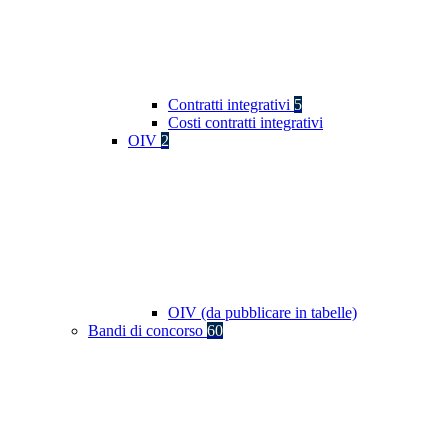
Contratti integrativi
5
Costi contratti integrativi
OIV
2
OIV (da pubblicare in tabelle)
Bandi di concorso
60