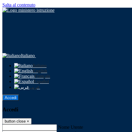
Salta al contenuto
Italiano
Italiano
English
Français
Español
عربى
Accedi
Accedi
button close
×
Nome Utente