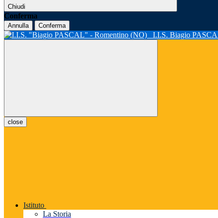
Chiudi
Conferma
Annulla
Conferma
I.I.S. Biagio PASC
close
Istituto
La Storia