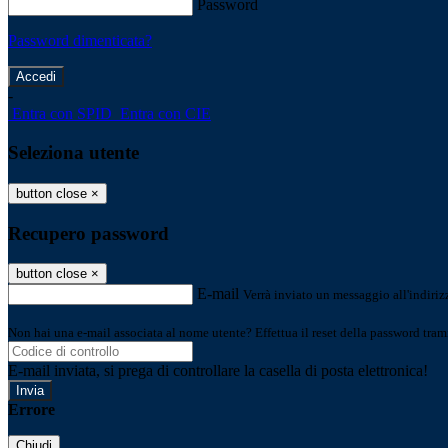
Password
Password dimenticata?
-
Entra con SPID
Entra con CIE
Seleziona utente
button close
×
Recupero password
button close
×
E-mail
Verrà inviato un messaggio all'indirizz
Non hai una e-mail associata al nome utente? Effettua il reset della password tram
E-mail inviata, si prega di controllare la casella di posta elettronica!
Errore
Chiudi