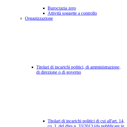
Burocrazia zero
Attività soggette a controllo
Organizzazione
Titolari di incarichi politici, di amministrazione,
di direzione o di governo
Titolari di incarichi politici di cui all'art. 14,
co. 1, del dlgs n. 33/2013 (da pubblicare in