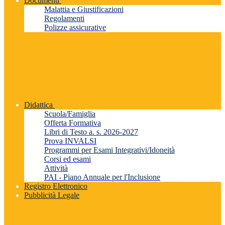
Documenti
Malattia e Giustificazioni
Regolamenti
Polizze assicurative
Didattica
Scuola/Famiglia
Offerta Formativa
Libri di Testo a. s. 2026-2027
Prova INVALSI
Programmi per Esami Integrativi/Idoneità
Corsi ed esami
Attività
PAI - Piano Annuale per l'Inclusione
Registro Elettronico
Pubblicità Legale