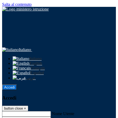
Salta al contenuto
Italiano
Italiano
English
Français
Español
عربى
Accedi
Accedi
button close
×
Nome Utente