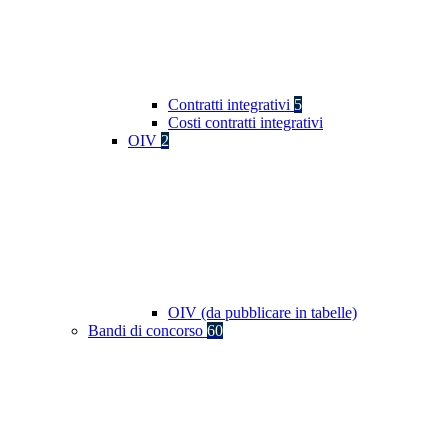
Contratti integrativi
5
Costi contratti integrativi
OIV
2
OIV (da pubblicare in tabelle)
Bandi di concorso
60