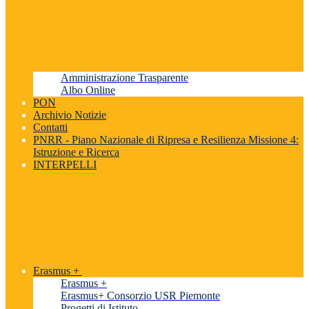
Amministrazione Trasparente
Albo Online
PON
Archivio Notizie
Contatti
PNRR - Piano Nazionale di Ripresa e Resilienza Missione 4:
Istruzione e Ricerca
INTERPELLI
Erasmus +
Erasmus +
Erasmus+ Consorzio USR Piemonte
Progetti di Istituto