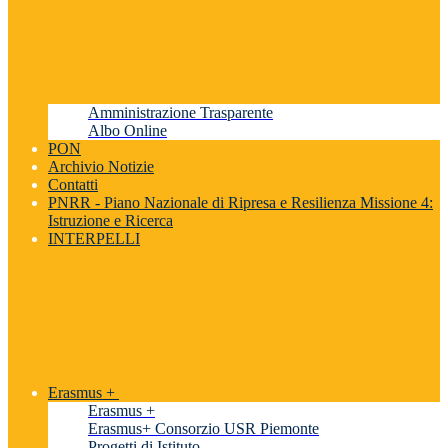
Amministrazione Trasparente
Albo Online
PON
Archivio Notizie
Contatti
PNRR - Piano Nazionale di Ripresa e Resilienza Missione 4:
Istruzione e Ricerca
INTERPELLI
Erasmus +
Erasmus +
Erasmus+ Consorzio USR Piemonte
Progetti di Istituto