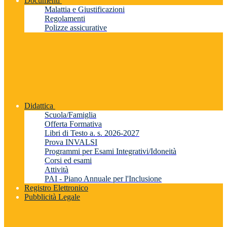
Documenti
Malattia e Giustificazioni
Regolamenti
Polizze assicurative
Didattica
Scuola/Famiglia
Offerta Formativa
Libri di Testo a. s. 2026-2027
Prova INVALSI
Programmi per Esami Integrativi/Idoneità
Corsi ed esami
Attività
PAI - Piano Annuale per l'Inclusione
Registro Elettronico
Pubblicità Legale