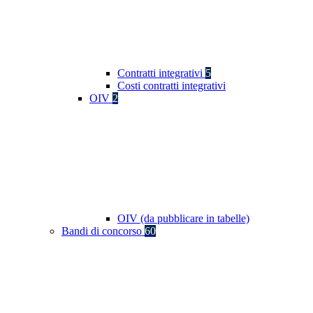
Contratti integrativi
5
Costi contratti integrativi
OIV
2
OIV (da pubblicare in tabelle)
Bandi di concorso
60