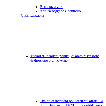
Burocrazia zero
Attività soggette a controllo
Organizzazione
Titolari di incarichi politici, di amministrazione,
di direzione o di governo
Titolari di incarichi politici di cui all'art. 14,
co. 1, del dlgs n. 33/2013 (da pubblicare in