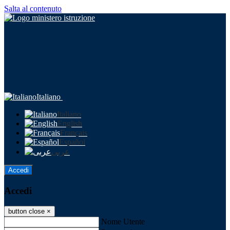
Salta al contenuto
Italiano
Italiano
English
Français
Español
عربى
Accedi
Accedi
button close
×
Nome Utente