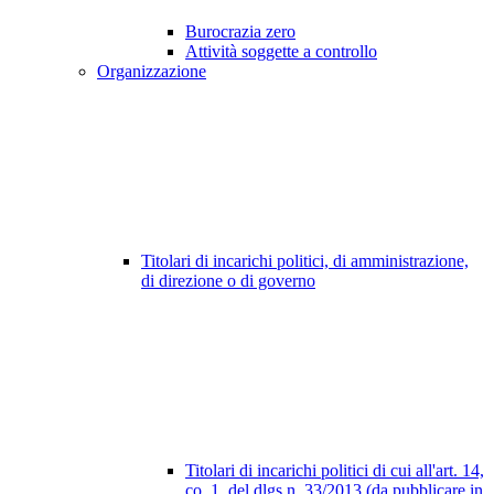
Burocrazia zero
Attività soggette a controllo
Organizzazione
Titolari di incarichi politici, di amministrazione,
di direzione o di governo
Titolari di incarichi politici di cui all'art. 14,
co. 1, del dlgs n. 33/2013 (da pubblicare in