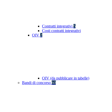
Contratti integrativi
5
Costi contratti integrativi
OIV
2
OIV (da pubblicare in tabelle)
Bandi di concorso
60