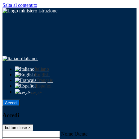
Salta al contenuto
Italiano
Italiano
English
Français
Español
عربى
Accedi
Accedi
button close
×
Nome Utente