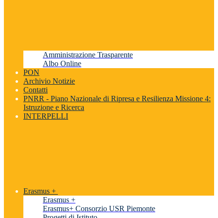
Amministrazione Trasparente
Albo Online
PON
Archivio Notizie
Contatti
PNRR - Piano Nazionale di Ripresa e Resilienza Missione 4:
Istruzione e Ricerca
INTERPELLI
Erasmus +
Erasmus +
Erasmus+ Consorzio USR Piemonte
Progetti di Istituto