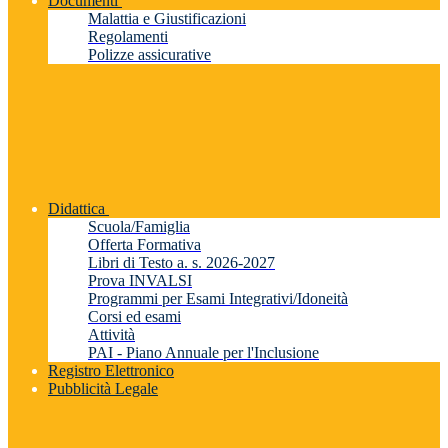
Documenti
Malattia e Giustificazioni
Regolamenti
Polizze assicurative
Didattica
Scuola/Famiglia
Offerta Formativa
Libri di Testo a. s. 2026-2027
Prova INVALSI
Programmi per Esami Integrativi/Idoneità
Corsi ed esami
Attività
PAI - Piano Annuale per l'Inclusione
Registro Elettronico
Pubblicità Legale