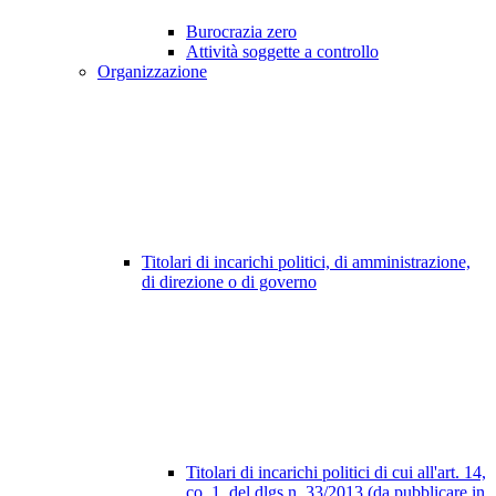
Burocrazia zero
Attività soggette a controllo
Organizzazione
Titolari di incarichi politici, di amministrazione,
di direzione o di governo
Titolari di incarichi politici di cui all'art. 14,
co. 1, del dlgs n. 33/2013 (da pubblicare in