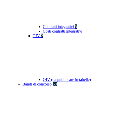
Contratti integrativi
5
Costi contratti integrativi
OIV
2
OIV (da pubblicare in tabelle)
Bandi di concorso
60