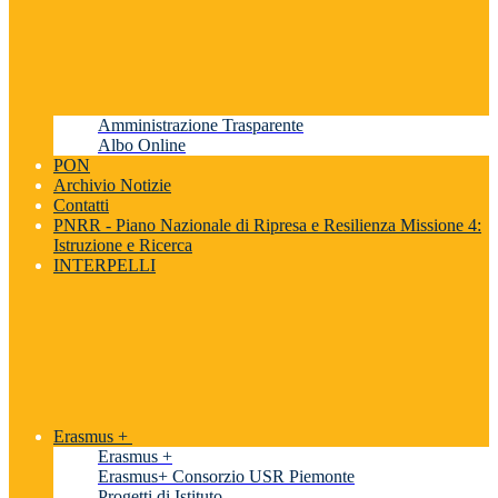
Amministrazione Trasparente
Albo Online
PON
Archivio Notizie
Contatti
PNRR - Piano Nazionale di Ripresa e Resilienza Missione 4:
Istruzione e Ricerca
INTERPELLI
Erasmus +
Erasmus +
Erasmus+ Consorzio USR Piemonte
Progetti di Istituto