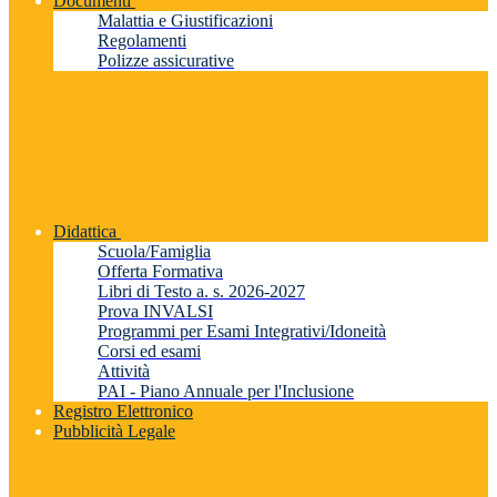
Documenti
Malattia e Giustificazioni
Regolamenti
Polizze assicurative
Didattica
Scuola/Famiglia
Offerta Formativa
Libri di Testo a. s. 2026-2027
Prova INVALSI
Programmi per Esami Integrativi/Idoneità
Corsi ed esami
Attività
PAI - Piano Annuale per l'Inclusione
Registro Elettronico
Pubblicità Legale