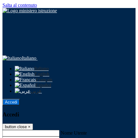
Salta al contenuto
Italiano
Italiano
English
Français
Español
عربى
Accedi
Accedi
button close
×
Nome Utente