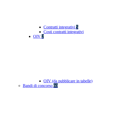
Contratti integrativi
5
Costi contratti integrativi
OIV
2
OIV (da pubblicare in tabelle)
Bandi di concorso
60