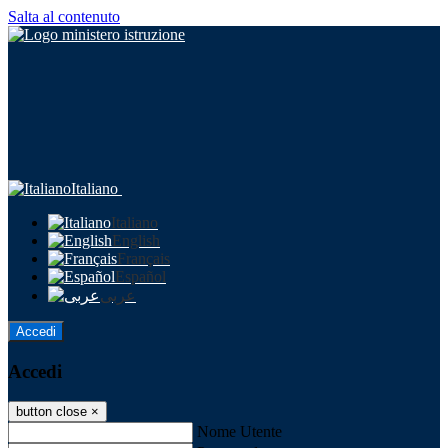
Salta al contenuto
Italiano
Italiano
English
Français
Español
عربى
Accedi
Accedi
button close
×
Nome Utente