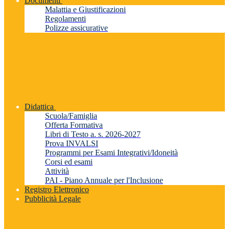
Documenti
Malattia e Giustificazioni
Regolamenti
Polizze assicurative
Didattica
Scuola/Famiglia
Offerta Formativa
Libri di Testo a. s. 2026-2027
Prova INVALSI
Programmi per Esami Integrativi/Idoneità
Corsi ed esami
Attività
PAI - Piano Annuale per l'Inclusione
Registro Elettronico
Pubblicità Legale