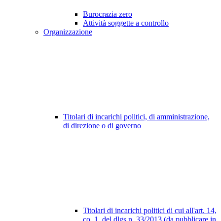
Burocrazia zero
Attività soggette a controllo
Organizzazione
Titolari di incarichi politici, di amministrazione,
di direzione o di governo
Titolari di incarichi politici di cui all'art. 14,
co. 1, del dlgs n. 33/2013 (da pubblicare in