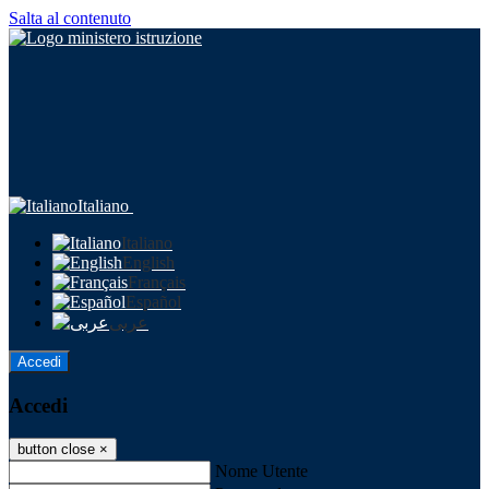
Salta al contenuto
Italiano
Italiano
English
Français
Español
عربى
Accedi
Accedi
button close
×
Nome Utente