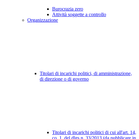
Burocrazia zero
Attività soggette a controllo
Organizzazione
Titolari di incarichi politici, di amministrazione,
di direzione o di governo
Titolari di incarichi politici di cui all'art. 14,
co. 1, del dlgs n. 33/2013 (da pubblicare in