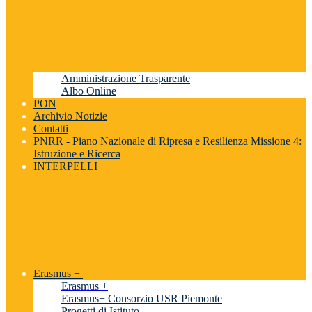
Amministrazione Trasparente
Albo Online
PON
Archivio Notizie
Contatti
PNRR - Piano Nazionale di Ripresa e Resilienza Missione 4:
Istruzione e Ricerca
INTERPELLI
Erasmus +
Erasmus +
Erasmus+ Consorzio USR Piemonte
Progetti di Istituto