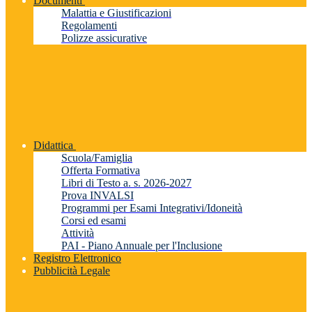
Documenti
Malattia e Giustificazioni
Regolamenti
Polizze assicurative
Didattica
Scuola/Famiglia
Offerta Formativa
Libri di Testo a. s. 2026-2027
Prova INVALSI
Programmi per Esami Integrativi/Idoneità
Corsi ed esami
Attività
PAI - Piano Annuale per l'Inclusione
Registro Elettronico
Pubblicità Legale