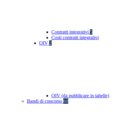
Contratti integrativi
5
Costi contratti integrativi
OIV
2
OIV (da pubblicare in tabelle)
Bandi di concorso
60