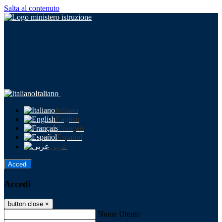
Salta al contenuto
Italiano
Italiano
English
Français
Español
عربى
Accedi
Accedi
button close
×
Nome Utente