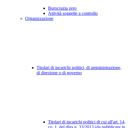
Burocrazia zero
Attività soggette a controllo
Organizzazione
Titolari di incarichi politici, di amministrazione,
di direzione o di governo
Titolari di incarichi politici di cui all'art. 14,
co. 1, del dlgs n. 33/2013 (da pubblicare in