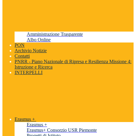
Amministrazione Trasparente
Albo Online
PON
Archivio Notizie
Contatti
PNRR - Piano Nazionale di Ripresa e Resilienza Missione 4:
Istruzione e Ricerca
INTERPELLI
Erasmus +
Erasmus +
Erasmus+ Consorzio USR Piemonte
Progetti di Istituto