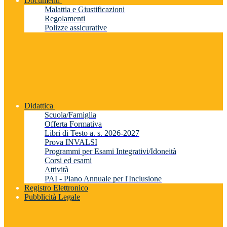
Documenti
Malattia e Giustificazioni
Regolamenti
Polizze assicurative
Didattica
Scuola/Famiglia
Offerta Formativa
Libri di Testo a. s. 2026-2027
Prova INVALSI
Programmi per Esami Integrativi/Idoneità
Corsi ed esami
Attività
PAI - Piano Annuale per l'Inclusione
Registro Elettronico
Pubblicità Legale