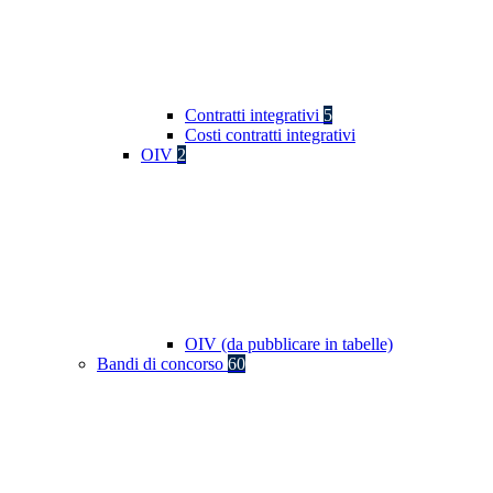
Contratti integrativi
5
Costi contratti integrativi
OIV
2
OIV (da pubblicare in tabelle)
Bandi di concorso
60