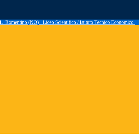
AL
Romentino (NO) - Liceo Scientifico / Istituto Tecnico Economico