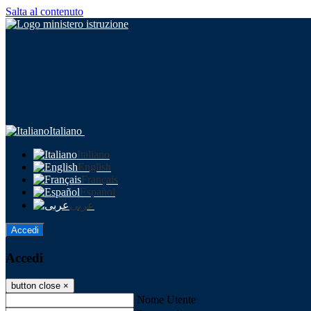
Salta al contenuto
Italiano
Italiano
English
Français
Español
عربى
Accedi
Accedi
button close
×
Nome Utente