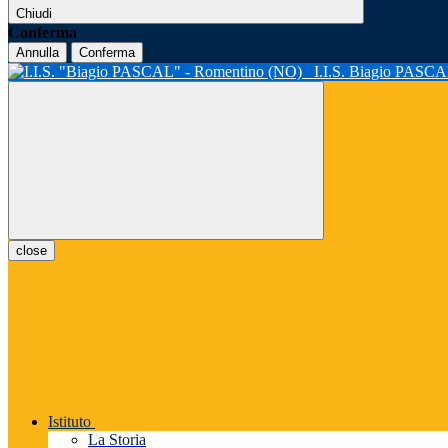
Chiudi
Conferma
Annulla
Conferma
I.I.S. Biagio PASC
close
Istituto
La Storia