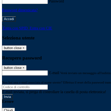
Password
Password dimenticata?
-
Entra con SPID
Entra con CIE
Seleziona utente
button close
×
Recupero password
button close
×
E-mail
Verrà inviato un messaggio all'indirizz
Non hai una e-mail associata al nome utente? Effettua il reset della password tram
E-mail inviata, si prega di controllare la casella di posta elettronica!
Errore
Chiudi