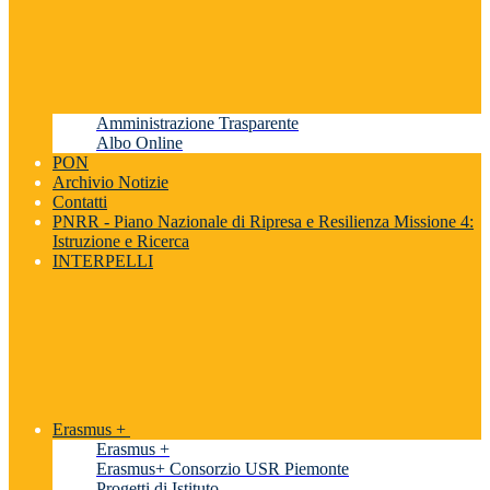
Amministrazione Trasparente
Albo Online
PON
Archivio Notizie
Contatti
PNRR - Piano Nazionale di Ripresa e Resilienza Missione 4:
Istruzione e Ricerca
INTERPELLI
Erasmus +
Erasmus +
Erasmus+ Consorzio USR Piemonte
Progetti di Istituto