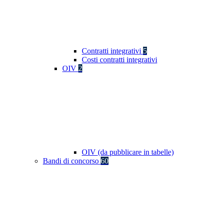
Contratti integrativi
5
Costi contratti integrativi
OIV
2
OIV (da pubblicare in tabelle)
Bandi di concorso
60