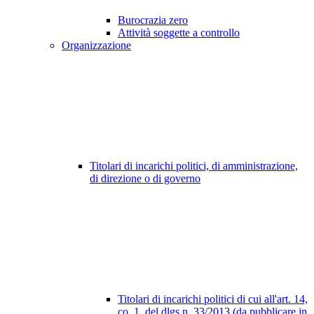
Burocrazia zero
Attività soggette a controllo
Organizzazione
Titolari di incarichi politici, di amministrazione,
di direzione o di governo
Titolari di incarichi politici di cui all'art. 14,
co. 1, del dlgs n. 33/2013 (da pubblicare in