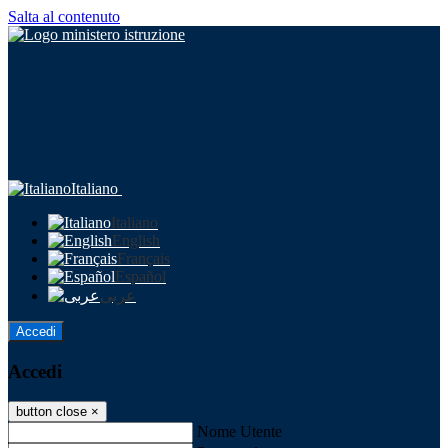
Salta al contenuto
Italiano
Italiano
English
Français
Español
عربى
Accedi
Accedi
button close
×
Nome Utente