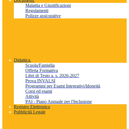
Documenti
Malattia e Giustificazioni
Regolamenti
Polizze assicurative
Didattica
Scuola/Famiglia
Offerta Formativa
Libri di Testo a. s. 2026-2027
Prova INVALSI
Programmi per Esami Integrativi/Idoneità
Corsi ed esami
Attività
PAI - Piano Annuale per l'Inclusione
Registro Elettronico
Pubblicità Legale