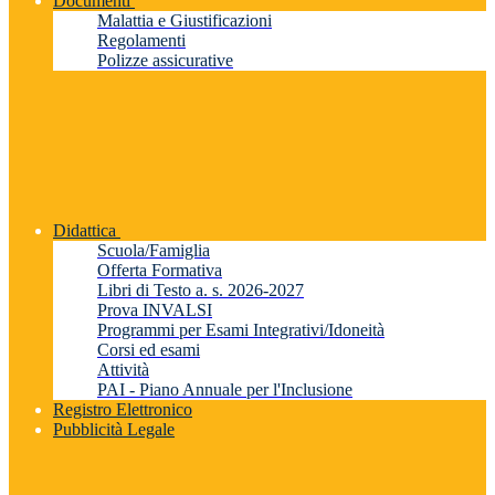
Documenti
Malattia e Giustificazioni
Regolamenti
Polizze assicurative
Didattica
Scuola/Famiglia
Offerta Formativa
Libri di Testo a. s. 2026-2027
Prova INVALSI
Programmi per Esami Integrativi/Idoneità
Corsi ed esami
Attività
PAI - Piano Annuale per l'Inclusione
Registro Elettronico
Pubblicità Legale