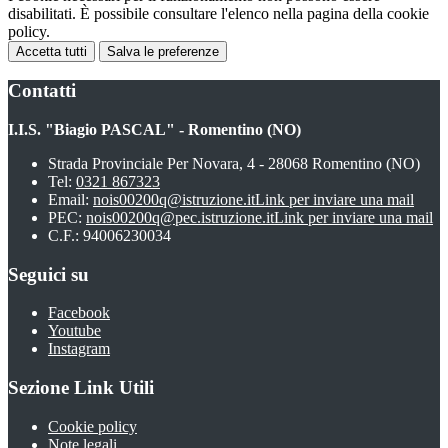
disabilitati. È possibile consultare l'elenco nella pagina della cookie
policy.
Accetta tutti
Salva le preferenze
Contatti
I.I.S. "Biagio PASCAL" - Romentino (NO)
Strada Provinciale Per Novara, 4 - 28068 Romentino (NO)
Tel:
0321 867323
Email:
nois00200q@istruzione.it
Link per inviare una mail
PEC:
nois00200q@pec.istruzione.it
Link per inviare una mail
C.F.: 94006230034
Seguici su
Facebook
Youtube
Instagram
Sezione Link Utili
Cookie policy
Note legali