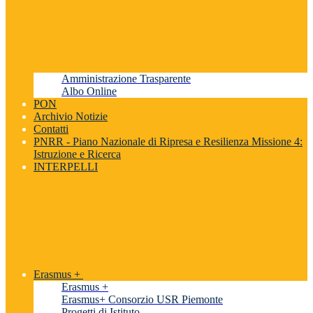
Amministrazione Trasparente
Albo Online
PON
Archivio Notizie
Contatti
PNRR - Piano Nazionale di Ripresa e Resilienza Missione 4:
Istruzione e Ricerca
INTERPELLI
Erasmus +
Erasmus +
Erasmus+ Consorzio USR Piemonte
Progetti di Istituto