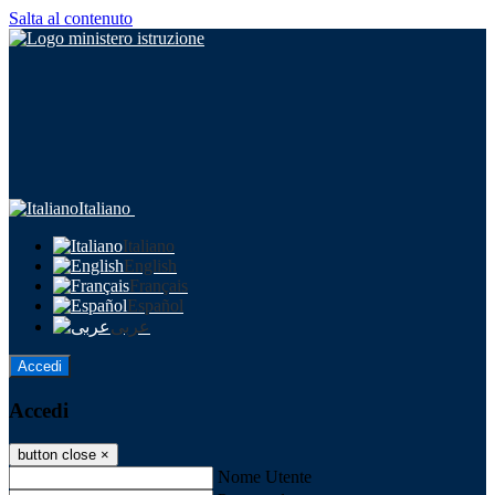
Salta al contenuto
Italiano
Italiano
English
Français
Español
عربى
Accedi
Accedi
button close
×
Nome Utente