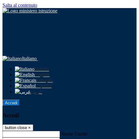
Salta al contenuto
Italiano
Italiano
English
Français
Español
عربى
Accedi
Accedi
button close
×
Nome Utente