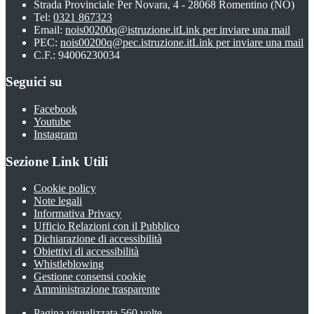
Strada Provinciale Per Novara, 4 - 28068 Romentino (NO)
Tel:
0321 867323
Email:
nois00200q@istruzione.it
Link per inviare una mail
PEC:
nois00200q@pec.istruzione.it
Link per inviare una mail
C.F.: 94006230034
Seguici su
Facebook
Youtube
Instagram
Sezione Link Utili
Cookie policy
Note legali
Informativa Privacy
Ufficio Relazioni con il Pubblico
Dichiarazione di accessibilità
Obiettivi di accessibilità
Whistleblowing
Gestione consensi cookie
Amministrazione trasparente
Pagina visualizzata
560
volte