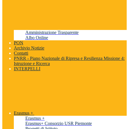
Amministrazione Trasparente
Albo Online
PON
Archivio Notizie
Contatti
PNRR - Piano Nazionale di Ripresa e Resilienza Missione 4:
Istruzione e Ricerca
INTERPELLI
Erasmus +
Erasmus +
Erasmus+ Consorzio USR Piemonte
Progetti di Istituto