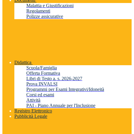
Documenti
Malattia e Giustificazioni
Regolamenti
Polizze assicurative
Didattica
Scuola/Famiglia
Offerta Formativa
Libri di Testo a. s. 2026-2027
Prova INVALSI
Programmi per Esami Integrativi/Idoneità
Corsi ed esami
Attività
PAI - Piano Annuale per l'Inclusione
Registro Elettronico
Pubblicità Legale