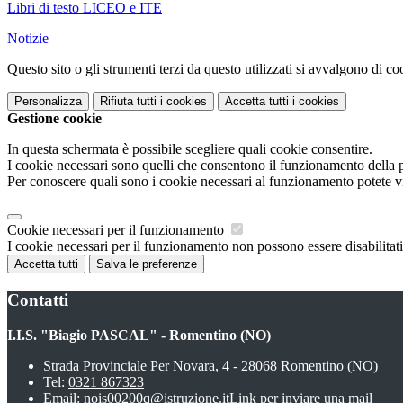
Libri di testo LICEO e ITE
Notizie
Questo sito o gli strumenti terzi da questo utilizzati si avvalgono di coo
Personalizza
Rifiuta tutti
i cookies
Accetta tutti
i cookies
Gestione cookie
In questa schermata è possibile scegliere quali cookie consentire.
I cookie necessari sono quelli che consentono il funzionamento della pi
Per conoscere quali sono i cookie necessari al funzionamento potete v
Cookie necessari per il funzionamento
I cookie necessari per il funzionamento non possono essere disabilitati.
Accetta tutti
Salva le preferenze
Contatti
I.I.S. "Biagio PASCAL" - Romentino (NO)
Strada Provinciale Per Novara, 4 - 28068 Romentino (NO)
Tel:
0321 867323
Email:
nois00200q@istruzione.it
Link per inviare una mail