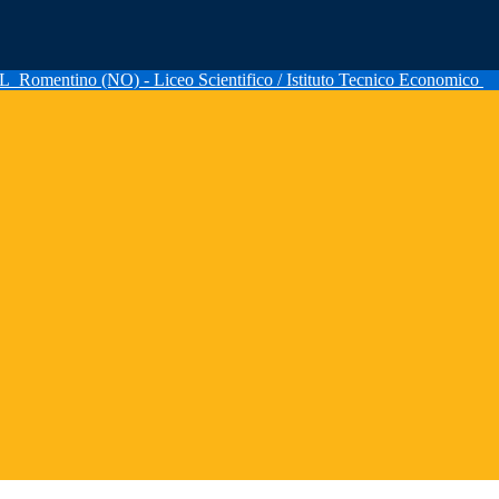
AL
Romentino (NO) - Liceo Scientifico / Istituto Tecnico Economico