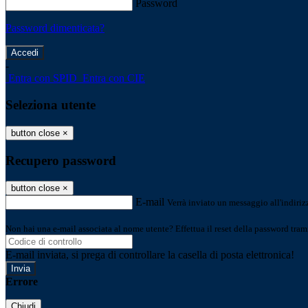
Password
Password dimenticata?
-
Entra con SPID
Entra con CIE
Seleziona utente
button close
×
Recupero password
button close
×
E-mail
Verrà inviato un messaggio all'indirizz
Non hai una e-mail associata al nome utente? Effettua il reset della password tram
E-mail inviata, si prega di controllare la casella di posta elettronica!
Errore
Chiudi