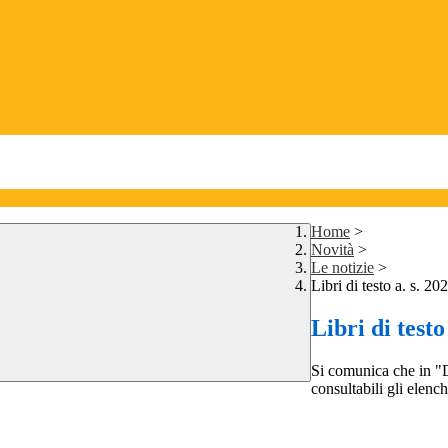
Home
>
Novità
>
Le notizie
>
Libri di testo a. s. 2
Libri di testo
Si comunica che in "Di
consultabili gli elench