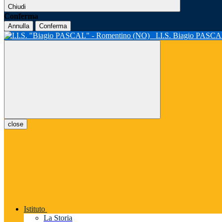
Chiudi
Conferma
Annulla
Conferma
I.I.S. Biagio PASC
close
Istituto
La Storia