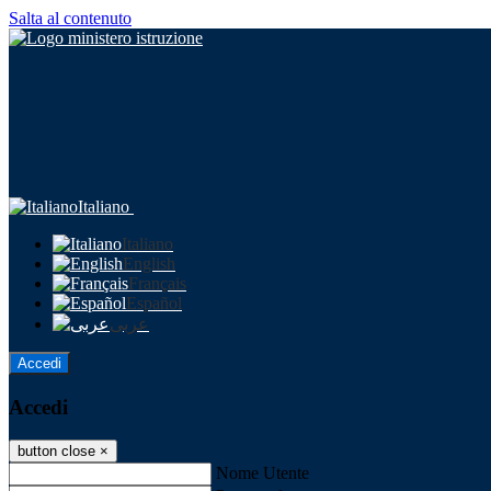
Salta al contenuto
Italiano
Italiano
English
Français
Español
عربى
Accedi
Accedi
button close
×
Nome Utente