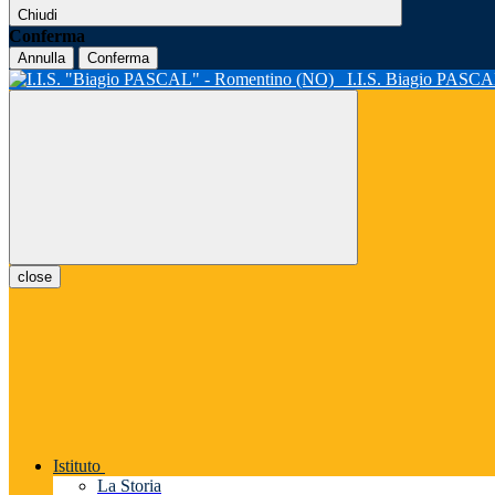
Chiudi
Conferma
Annulla
Conferma
I.I.S. Biagio PASC
close
Istituto
La Storia