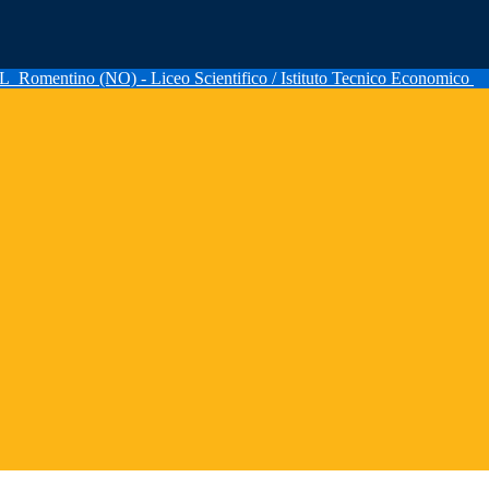
AL
Romentino (NO) - Liceo Scientifico / Istituto Tecnico Economico