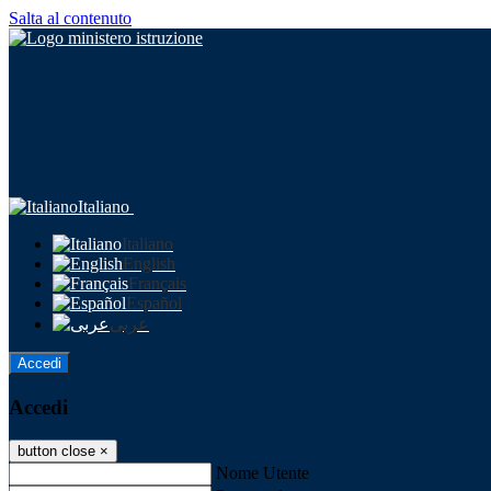
Salta al contenuto
Italiano
Italiano
English
Français
Español
عربى
Accedi
Accedi
button close
×
Nome Utente