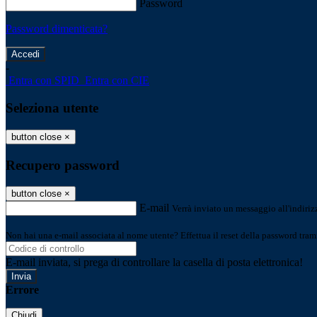
Password
Password dimenticata?
-
Entra con SPID
Entra con CIE
Seleziona utente
button close
×
Recupero password
button close
×
E-mail
Verrà inviato un messaggio all'indirizz
Non hai una e-mail associata al nome utente? Effettua il reset della password tram
E-mail inviata, si prega di controllare la casella di posta elettronica!
Errore
Chiudi