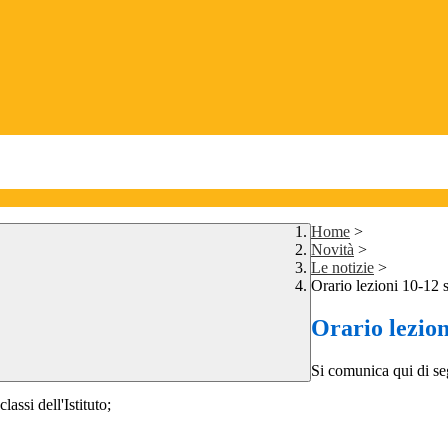
Home
>
Novità
>
Le notizie
>
Orario lezioni 10-12 
Orario lezio
Si comunica qui di seg
assi dell'Istituto;