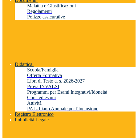
Documenti
Malattia e Giustificazioni
Regolamenti
Polizze assicurative
Didattica
Scuola/Famiglia
Offerta Formativa
Libri di Testo a. s. 2026-2027
Prova INVALSI
Programmi per Esami Integrativi/Idoneità
Corsi ed esami
Attività
PAI - Piano Annuale per l'Inclusione
Registro Elettronico
Pubblicità Legale