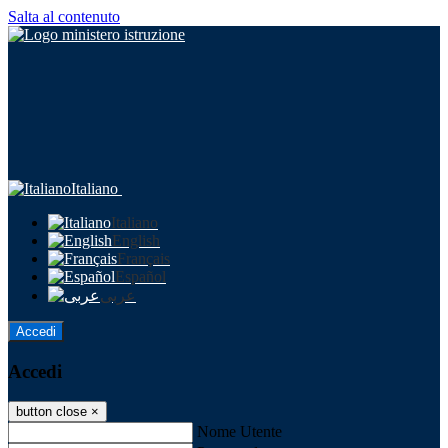
Salta al contenuto
Italiano
Italiano
English
Français
Español
عربى
Accedi
Accedi
button close
×
Nome Utente