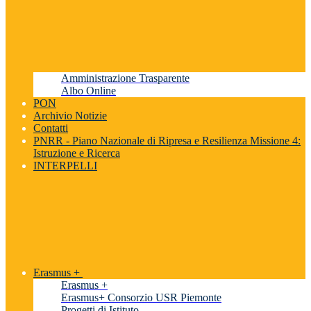
Amministrazione Trasparente
Albo Online
PON
Archivio Notizie
Contatti
PNRR - Piano Nazionale di Ripresa e Resilienza Missione 4:
Istruzione e Ricerca
INTERPELLI
Erasmus +
Erasmus +
Erasmus+ Consorzio USR Piemonte
Progetti di Istituto