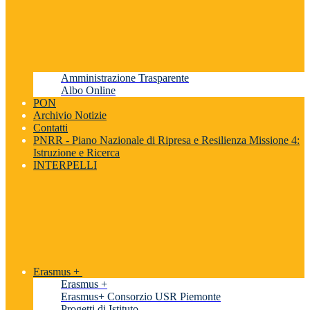
Amministrazione Trasparente
Albo Online
PON
Archivio Notizie
Contatti
PNRR - Piano Nazionale di Ripresa e Resilienza Missione 4:
Istruzione e Ricerca
INTERPELLI
Erasmus +
Erasmus +
Erasmus+ Consorzio USR Piemonte
Progetti di Istituto