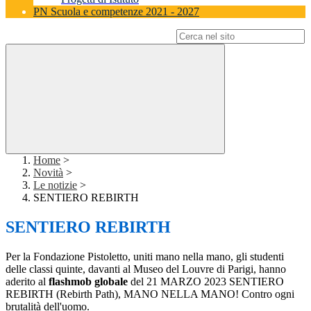
PN Scuola e competenze 2021 - 2027
Campo di ricerca per le pagine del sito
Home
>
Novità
>
Le notizie
>
SENTIERO REBIRTH
SENTIERO REBIRTH
Per la Fondazione Pistoletto, uniti mano nella mano, gli studenti
delle classi quinte, davanti al Museo del Louvre di Parigi, hanno
aderito al
flashmob globale
del 21 MARZO 2023 SENTIERO
REBIRTH (Rebirth Path), MANO NELLA MANO! Contro ogni
brutalità dell'uomo.