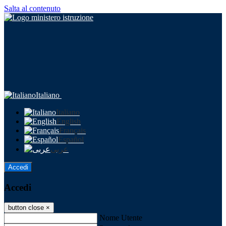
Salta al contenuto
Italiano
Italiano
English
Français
Español
عربى
Accedi
Accedi
button close
×
Nome Utente