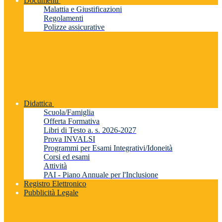
Documenti
Malattia e Giustificazioni
Regolamenti
Polizze assicurative
Didattica
Scuola/Famiglia
Offerta Formativa
Libri di Testo a. s. 2026-2027
Prova INVALSI
Programmi per Esami Integrativi/Idoneità
Corsi ed esami
Attività
PAI - Piano Annuale per l'Inclusione
Registro Elettronico
Pubblicità Legale