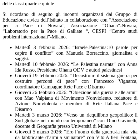
delle classi quarte e quinte.
Si ricordano di seguito gli incontri organizzati dal Gruppo di
Educazione civica dell’Istituto in collaborazione con “Associazione
per la Pace di Novara”, Associazione “Ohana”-Novara,
“Laboratorio per la Pace di Galliate “, CESPI “Centro studi
problemi internazionali”-Milano.
Martedì 3 febbraio 2026: “Israele-Palestina:10 parole per
capire il conflitto” con Manuela Borraccino, giornalista e
saggista
Martedì 10 febbraio 2026: “Le Palestina narrata” con Anna
Ida Russo, Presidente Ohana ODV e autori palestinesi
Giovedì 19 febbraio 2026: “Decostruire il sistema guerra per
costruire percorsi di pace” con Francesco Vignarca,
coordinatore Campagne Rete Pace e Disarmo
Giovedi 26 febbraio 2026: “Obiezione alla guerra e alle armi”
con Mao Valpiana di Movimento Nonviolento, redattore di
Azione Nonviolenta e membro di Rete Italiana Pace e
Disarmo
Martedì 3 marzo 2026: “Verso un riequilibrio geopolitico: il
Sud globale nel mondo contemporaneo” con Dino Gavinelli,
docente di Geografia presso Università di Milano
Giovedì 5 marzo 2026: “Ero l’uomo della guerra-la mia vita
da fabbricante d’armi a sminatore” con Vito Alfieri Fontana,