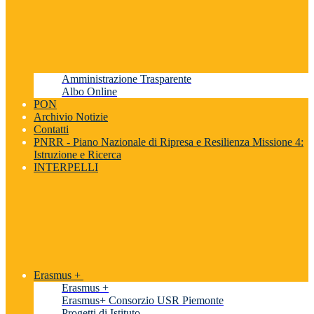
Amministrazione Trasparente
Albo Online
PON
Archivio Notizie
Contatti
PNRR - Piano Nazionale di Ripresa e Resilienza Missione 4:
Istruzione e Ricerca
INTERPELLI
Erasmus +
Erasmus +
Erasmus+ Consorzio USR Piemonte
Progetti di Istituto