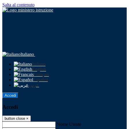
Salta al contenuto
Italiano
Italiano
English
Français
Español
عربى
Accedi
Accedi
button close
×
Nome Utente