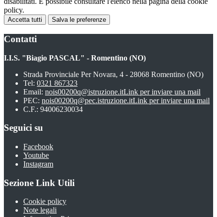
disabilitati. È possibile consultare l'elenco nella pagina della cookie
policy.
Accetta tutti
Salva le preferenze
Contatti
I.I.S. "Biagio PASCAL" - Romentino (NO)
Strada Provinciale Per Novara, 4 - 28068 Romentino (NO)
Tel:
0321 867323
Email:
nois00200q@istruzione.it
Link per inviare una mail
PEC:
nois00200q@pec.istruzione.it
Link per inviare una mail
C.F.: 94006230034
Seguici su
Facebook
Youtube
Instagram
Sezione Link Utili
Cookie policy
Note legali