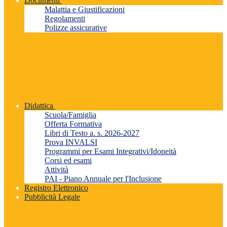
Documenti
Malattia e Giustificazioni
Regolamenti
Polizze assicurative
Didattica
Scuola/Famiglia
Offerta Formativa
Libri di Testo a. s. 2026-2027
Prova INVALSI
Programmi per Esami Integrativi/Idoneità
Corsi ed esami
Attività
PAI - Piano Annuale per l'Inclusione
Registro Elettronico
Pubblicità Legale