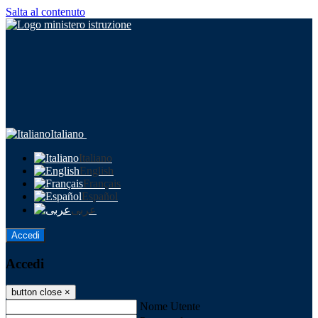
Salta al contenuto
Italiano
Italiano
English
Français
Español
عربى
Accedi
Accedi
button close
×
Nome Utente