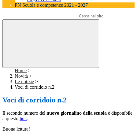
PN Scuola e competenze 2021 - 2027
Campo di ricerca per le pagine del sito
Home
>
Novità
>
Le notizie
>
Voci di corridoio n.2
Voci di corridoio n.2
Il secondo numero del
nuovo giornalino della scuola
è disponibile
a questo
link
.
Buona lettura!