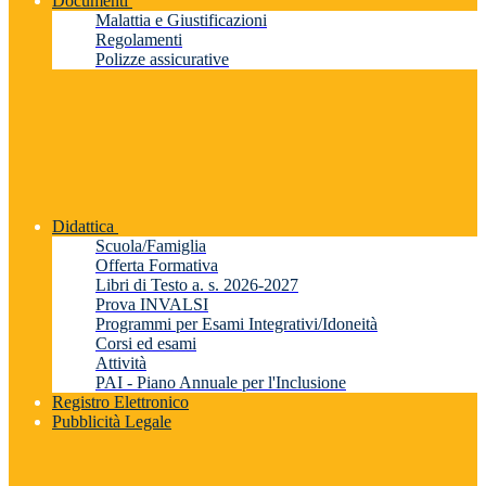
Documenti
Malattia e Giustificazioni
Regolamenti
Polizze assicurative
Didattica
Scuola/Famiglia
Offerta Formativa
Libri di Testo a. s. 2026-2027
Prova INVALSI
Programmi per Esami Integrativi/Idoneità
Corsi ed esami
Attività
PAI - Piano Annuale per l'Inclusione
Registro Elettronico
Pubblicità Legale