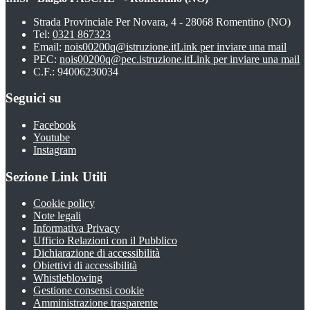
Strada Provinciale Per Novara, 4 - 28068 Romentino (NO)
Tel:
0321 867323
Email:
nois00200q@istruzione.it
Link per inviare una mail
PEC:
nois00200q@pec.istruzione.it
Link per inviare una mail
C.F.: 94006230034
Seguici su
Facebook
Youtube
Instagram
Sezione Link Utili
Cookie policy
Note legali
Informativa Privacy
Ufficio Relazioni con il Pubblico
Dichiarazione di accessibilità
Obiettivi di accessibilità
Whistleblowing
Gestione consensi cookie
Amministrazione trasparente