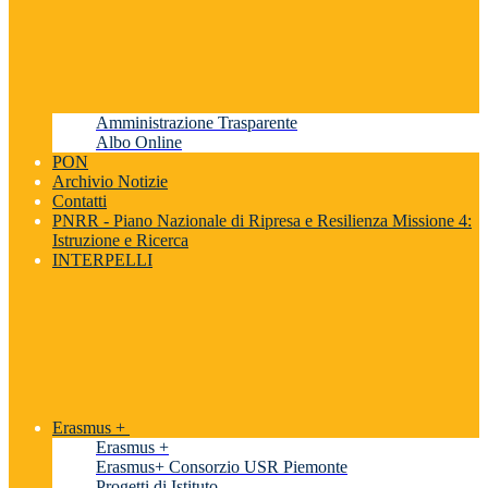
Amministrazione Trasparente
Albo Online
PON
Archivio Notizie
Contatti
PNRR - Piano Nazionale di Ripresa e Resilienza Missione 4:
Istruzione e Ricerca
INTERPELLI
Erasmus +
Erasmus +
Erasmus+ Consorzio USR Piemonte
Progetti di Istituto