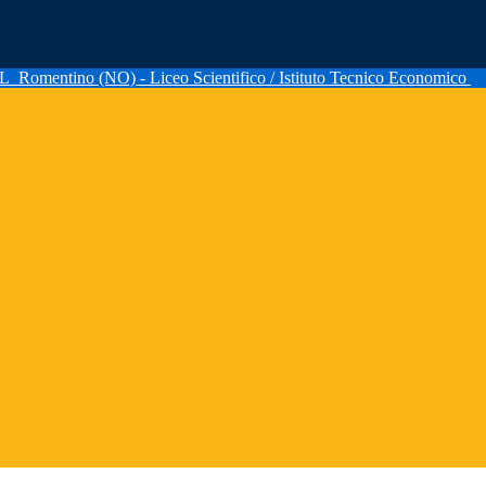
AL
Romentino (NO) - Liceo Scientifico / Istituto Tecnico Economico