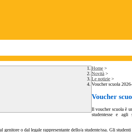
Home
>
Novità
>
Le notizie
>
Voucher scuola 2026
Voucher scuo
Il voucher scuola è u
studentesse e agli
al genitore o dal legale rappresentante dello/a studente/ssa. Gli student