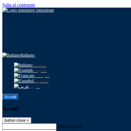
Salta al contenuto
Italiano
Italiano
English
Français
Español
عربى
Accedi
Accedi
button close
×
Nome Utente