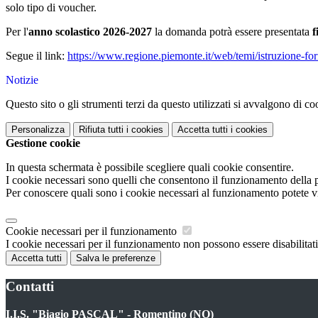
solo tipo di voucher.
Per l'
anno scolastico 2026-2027
la domanda potrà essere presentata
f
Segue il link:
https://www.regione.piemonte.it/web/temi/istruzione-f
Notizie
Questo sito o gli strumenti terzi da questo utilizzati si avvalgono di coo
Personalizza
Rifiuta tutti
i cookies
Accetta tutti
i cookies
Gestione cookie
In questa schermata è possibile scegliere quali cookie consentire.
I cookie necessari sono quelli che consentono il funzionamento della pi
Per conoscere quali sono i cookie necessari al funzionamento potete v
Cookie necessari per il funzionamento
I cookie necessari per il funzionamento non possono essere disabilitati.
Accetta tutti
Salva le preferenze
Contatti
I.I.S. "Biagio PASCAL" - Romentino (NO)