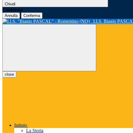
Chiudi
Conferma
Annulla
Conferma
I.I.S. Biagio PASC
close
Istituto
La Storia