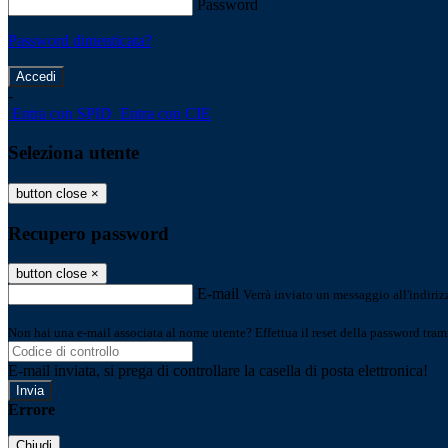
Password
Password dimenticata?
-
Entra con SPID
Entra con CIE
Seleziona utente
button close
×
Recupero password
button close
×
E-mail
Verrà inviato un messaggio all'indirizz
Non hai una e-mail associata al nome utente? Effettua il reset della password tram
E-mail inviata, si prega di controllare la casella di posta elettronica!
Errore
Chiudi